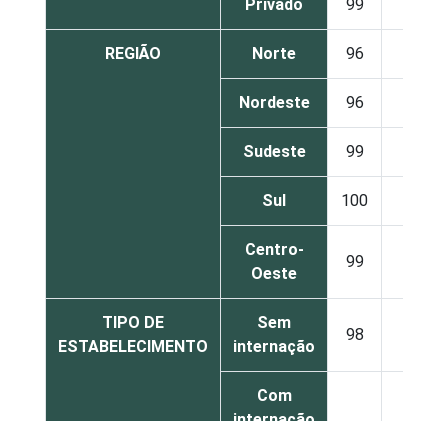
Privado
99
1
REGIÃO
Norte
96
4
Nordeste
96
3
Sudeste
99
1
Sul
100
0
Centro-
99
1
Oeste
TIPO DE
Sem
98
2
ESTABELECIMENTO
internação
Com
internação
99
1
(até 50