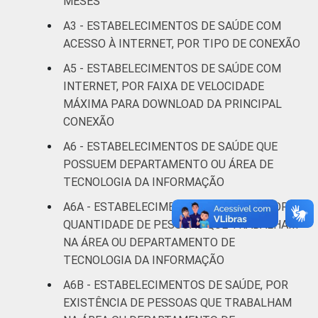
MESES
Interior
98
2
A3 - ESTABELECIMENTOS DE SAÚDE COM
ACESSO À INTERNET, POR TIPO DE CONEXÃO
Fonte: CGI/NIC.br, Centro Regional de
Estudos para o Desenvolvimento da
A5 - ESTABELECIMENTOS DE SAÚDE COM
Sociedade da Informação (Cetic.br),
INTERNET, POR FAIXA DE VELOCIDADE
Pesquisa sobre o uso das tecnologias de
MÁXIMA PARA DOWNLOAD DA PRINCIPAL
informação e comunicação nos
CONEXÃO
estabelecimentos de saúde brasileiros – TIC
Saúde 2021.
A6 - ESTABELECIMENTOS DE SAÚDE QUE
POSSUEM DEPARTAMENTO OU ÁREA DE
TECNOLOGIA DA INFORMAÇÃO
A6A - ESTABELECIMENTOS DE SAÚDE, POR
QUANTIDADE DE PESSOAS QUE TRABALHAM
NA ÁREA OU DEPARTAMENTO DE
TECNOLOGIA DA INFORMAÇÃO
A6B - ESTABELECIMENTOS DE SAÚDE, POR
EXISTÊNCIA DE PESSOAS QUE TRABALHAM