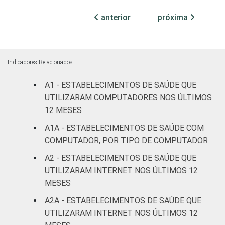
leitos)
anterior
próxima
Com
internação
100
0
(mais de
Indicadores Relacionados
50 leitos)
A1 - ESTABELECIMENTOS DE SAÚDE QUE
Serviço de
UTILIZARAM COMPUTADORES NOS ÚLTIMOS
apoio à
12 MESES
100
0
diagnose e
A1A - ESTABELECIMENTOS DE SAÚDE COM
terapia
COMPUTADOR, POR TIPO DE COMPUTADOR
IDENTIFICAÇÃO DE
UBS
96
4
A2 - ESTABELECIMENTOS DE SAÚDE QUE
UNIDADE BÁSICA
UTILIZARAM INTERNET NOS ÚLTIMOS 12
DE SAÚDE
Não UBS
100
0
MESES
A2A - ESTABELECIMENTOS DE SAÚDE QUE
LOCALIZAÇÃO
Capital
100
0
UTILIZARAM INTERNET NOS ÚLTIMOS 12