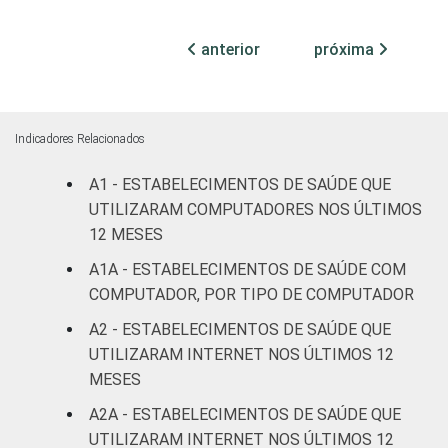
internação
32
62
(até 50
anterior
próxima
leitos)
Com
internação
Indicadores Relacionados
57
43
(mais de
50 leitos)
A1 - ESTABELECIMENTOS DE SAÚDE QUE
UTILIZARAM COMPUTADORES NOS ÚLTIMOS
Serviço de
12 MESES
apoio à
40
58
A1A - ESTABELECIMENTOS DE SAÚDE COM
diagnose e
COMPUTADOR, POR TIPO DE COMPUTADOR
terapia
A2 - ESTABELECIMENTOS DE SAÚDE QUE
IDENTIFICAÇÃO DE
UBS
22
70
UTILIZARAM INTERNET NOS ÚLTIMOS 12
UNIDADE BÁSICA
MESES
DE SAÚDE
Não UBS
35
59
A2A - ESTABELECIMENTOS DE SAÚDE QUE
UTILIZARAM INTERNET NOS ÚLTIMOS 12