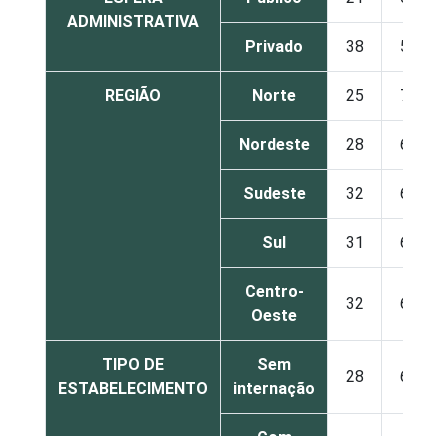
ADMINISTRATIVA
Privado
38
57
REGIÃO
Norte
25
70
Nordeste
28
65
Sudeste
32
60
Sul
31
62
Centro-
32
62
Oeste
TIPO DE
Sem
28
64
ESTABELECIMENTO
internação
Com