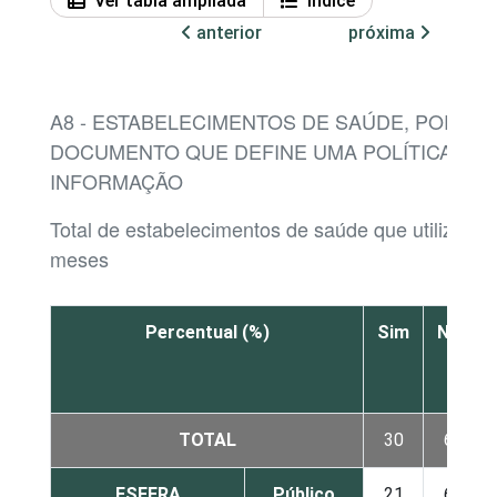
Ver tabla ampliada
Índice
anterior
próxima
A8 - ESTABELECIMENTOS DE SAÚDE, POR EX
DOCUMENTO QUE DEFINE UMA POLÍTICA DE
INFORMAÇÃO
Total de estabelecimentos de saúde que utilizaram
meses
Percentual (%)
Sim
Não
TOTAL
30
63
ESFERA
Público
21
69