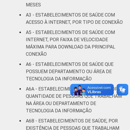
LOCALIZAÇÃO
Capital
40
52
MESES
A3 - ESTABELECIMENTOS DE SAÚDE COM
Interior
28
66
ACESSO À INTERNET, POR TIPO DE CONEXÃO
Fonte: CGI/NIC.br, Centro Regional de
A5 - ESTABELECIMENTOS DE SAÚDE COM
Estudos para o Desenvolvimento da
INTERNET, POR FAIXA DE VELOCIDADE
Sociedade da Informação (Cetic.br),
MÁXIMA PARA DOWNLOAD DA PRINCIPAL
Pesquisa sobre o uso das tecnologias de
CONEXÃO
informação e comunicação nos
A6 - ESTABELECIMENTOS DE SAÚDE QUE
estabelecimentos de saúde brasileiros – TIC
POSSUEM DEPARTAMENTO OU ÁREA DE
Saúde 2021.
TECNOLOGIA DA INFORMAÇÃO
A6A - ESTABELECIMENTOS DE SAÚDE, POR
QUANTIDADE DE PESSOAS QUE TRABALHAM
NA ÁREA OU DEPARTAMENTO DE
TECNOLOGIA DA INFORMAÇÃO
A6B - ESTABELECIMENTOS DE SAÚDE, POR
EXISTÊNCIA DE PESSOAS QUE TRABALHAM