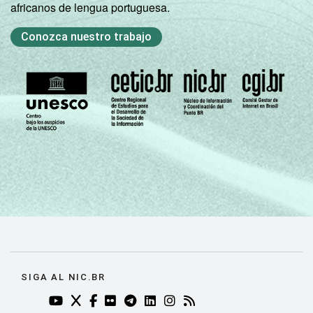
africanos de lengua portuguesa.
Conozca nuestro trabajo
SIGA AL NIC.BR
YOUTUBE DO NIC.BR (ABRE EM NOVA ABA)
TWITTER DO NIC.BR (ABRE EM NOVA ABA)
FACEBOOK DO NIC.BR (ABRE EM NOVA AB
FLICKR DO NIC.BR (ABRE EM NOVA AB
TELEGRAM DO NIC.BR (ABRE EM N
LINKEDIN DO NIC.BR (ABRE EM
INSTAGRAM DO NIC.BR (AB
RSS DO NIC.BR (ABRE 