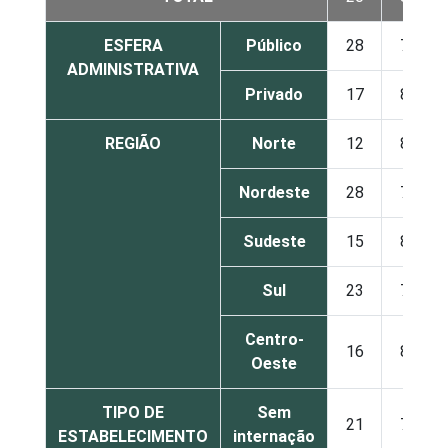
ESFERA
Público
28
72
ADMINISTRATIVA
Privado
17
83
REGIÃO
Norte
12
88
Nordeste
28
72
Sudeste
15
85
Sul
23
77
Centro-
16
84
Oeste
TIPO DE
Sem
21
79
ESTABELECIMENTO
internação