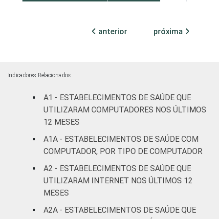
Com
internação
anterior
próxima
11
89
(até 50
leitos)
Indicadores Relacionados
Com
internação
12
88
A1 - ESTABELECIMENTOS DE SAÚDE QUE
(mais de
UTILIZARAM COMPUTADORES NOS ÚLTIMOS
50 leitos)
12 MESES
Serviço de
A1A - ESTABELECIMENTOS DE SAÚDE COM
apoio à
COMPUTADOR, POR TIPO DE COMPUTADOR
21
79
diagnose e
A2 - ESTABELECIMENTOS DE SAÚDE QUE
terapia
UTILIZARAM INTERNET NOS ÚLTIMOS 12
MESES
IDENTIFICAÇÃO DE
UBS
28
72
UNIDADE BÁSICA
A2A - ESTABELECIMENTOS DE SAÚDE QUE