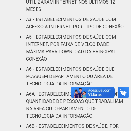
DE SAÚDE
Não UBS
18
82
UTILIZARAM INTERNET NOS ÚLTIMOS 12
MESES
LOCALIZAÇÃO
Capital
14
86
A3 - ESTABELECIMENTOS DE SAÚDE COM
ACESSO À INTERNET, POR TIPO DE CONEXÃO
Interior
22
78
A5 - ESTABELECIMENTOS DE SAÚDE COM
INTERNET, POR FAIXA DE VELOCIDADE
Fonte: CGI/NIC.br, Centro Regional de
Estudos para o Desenvolvimento da
MÁXIMA PARA DOWNLOAD DA PRINCIPAL
Sociedade da Informação (Cetic.br),
CONEXÃO
Pesquisa sobre o uso das tecnologias de
A6 - ESTABELECIMENTOS DE SAÚDE QUE
informação e comunicação nos
POSSUEM DEPARTAMENTO OU ÁREA DE
estabelecimentos de saúde brasileiros – TIC
TECNOLOGIA DA INFORMAÇÃO
Saúde 2021.
A6A - ESTABELECIMENTOS DE SAÚDE, POR
QUANTIDADE DE PESSOAS QUE TRABALHAM
NA ÁREA OU DEPARTAMENTO DE
TECNOLOGIA DA INFORMAÇÃO
A6B - ESTABELECIMENTOS DE SAÚDE, POR