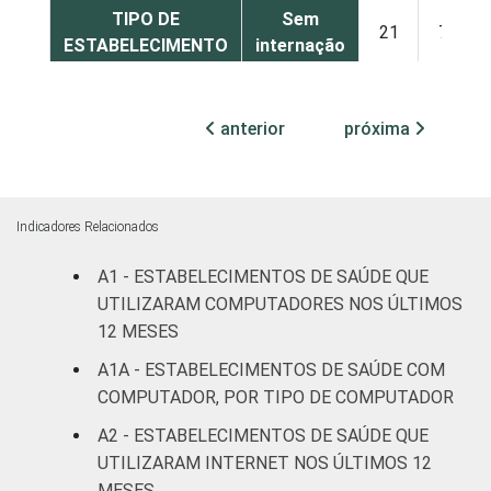
TIPO DE
Sem
21
79
ESTABELECIMENTO
internação
Com
internação
anterior
próxima
11
89
(até 50
leitos)
Indicadores Relacionados
Com
internação
12
88
A1 - ESTABELECIMENTOS DE SAÚDE QUE
(mais de
UTILIZARAM COMPUTADORES NOS ÚLTIMOS
50 leitos)
12 MESES
Serviço de
A1A - ESTABELECIMENTOS DE SAÚDE COM
apoio à
COMPUTADOR, POR TIPO DE COMPUTADOR
21
79
diagnose e
A2 - ESTABELECIMENTOS DE SAÚDE QUE
terapia
UTILIZARAM INTERNET NOS ÚLTIMOS 12
MESES