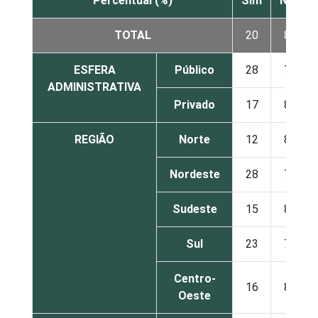
Percentual (%)
Sim
Não
TOTAL
20
80
ESFERA
Público
28
72
ADMINISTRATIVA
Privado
17
83
REGIÃO
Norte
12
88
Nordeste
28
72
Sudeste
15
85
Sul
23
77
Centro-
16
84
Oeste