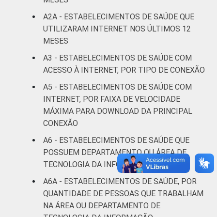
IDENTIFICAÇÃO DE
UBS
28
72
UNIDADE BÁSICA
A2A - ESTABELECIMENTOS DE SAÚDE QUE
DE SAÚDE
Não UBS
18
82
UTILIZARAM INTERNET NOS ÚLTIMOS 12
MESES
LOCALIZAÇÃO
Capital
14
86
A3 - ESTABELECIMENTOS DE SAÚDE COM
ACESSO À INTERNET, POR TIPO DE CONEXÃO
Interior
22
78
A5 - ESTABELECIMENTOS DE SAÚDE COM
INTERNET, POR FAIXA DE VELOCIDADE
Fonte: CGI/NIC.br, Centro Regional de
Estudos para o Desenvolvimento da
MÁXIMA PARA DOWNLOAD DA PRINCIPAL
Sociedade da Informação (Cetic.br),
CONEXÃO
Pesquisa sobre o uso das tecnologias de
A6 - ESTABELECIMENTOS DE SAÚDE QUE
informação e comunicação nos
POSSUEM DEPARTAMENTO OU ÁREA DE
estabelecimentos de saúde brasileiros – TIC
TECNOLOGIA DA INFORMAÇÃO
Saúde 2021.
A6A - ESTABELECIMENTOS DE SAÚDE, POR
QUANTIDADE DE PESSOAS QUE TRABALHAM
NA ÁREA OU DEPARTAMENTO DE