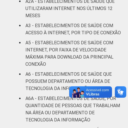
A2A - ESTABELECIMENTOS DE SAÚDE QUE
UNIDADE BÁSICA
UTILIZARAM INTERNET NOS ÚLTIMOS 12
DE SAÚDE
Não UBS
31
MESES
LOCALIZAÇÃO
Capital
33
A3 - ESTABELECIMENTOS DE SAÚDE COM
ACESSO À INTERNET, POR TIPO DE CONEXÃO
Interior
23
A5 - ESTABELECIMENTOS DE SAÚDE COM
INTERNET, POR FAIXA DE VELOCIDADE
Fonte: CGI/NIC.br, Centro Regional de
MÁXIMA PARA DOWNLOAD DA PRINCIPAL
Estudos para o Desenvolvimento da
CONEXÃO
Sociedade da Informação (Cetic.br),
Pesquisa sobre o uso das tecnologias de
A6 - ESTABELECIMENTOS DE SAÚDE QUE
informação e comunicação nos
POSSUEM DEPARTAMENTO OU ÁREA DE
estabelecimentos de saúde brasileiros – TIC
TECNOLOGIA DA INFORMAÇÃO
Saúde 2021.
A6A - ESTABELECIMENTOS DE SAÚDE, POR
QUANTIDADE DE PESSOAS QUE TRABALHAM
NA ÁREA OU DEPARTAMENTO DE
TECNOLOGIA DA INFORMAÇÃO