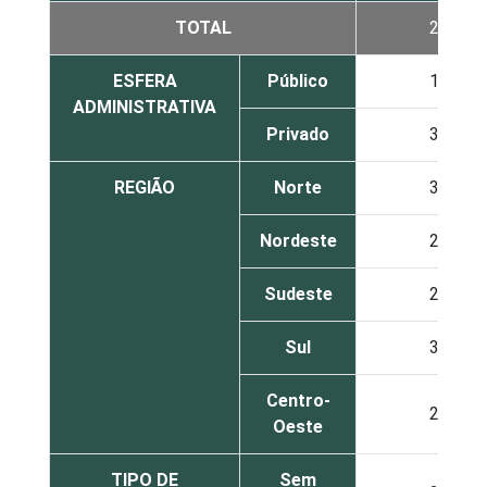
TOTAL
25
ESFERA
Público
19
ADMINISTRATIVA
Privado
31
REGIÃO
Norte
30
Nordeste
22
Sudeste
24
Sul
32
Centro-
24
Oeste
TIPO DE
Sem