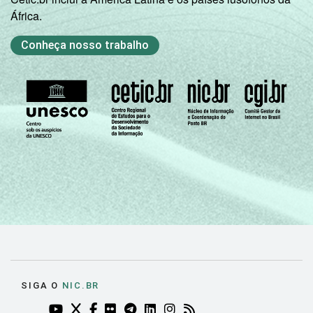
África.
Conheça nosso trabalho
SIGA O
NIC.BR
YOUTUBE DO NIC.BR (ABRE EM NOVA ABA)
TWITTER DO NIC.BR (ABRE EM NOVA ABA)
FACEBOOK DO NIC.BR (ABRE EM NOVA AB
FLICKR DO NIC.BR (ABRE EM NOVA AB
TELEGRAM DO NIC.BR (ABRE EM N
LINKEDIN DO NIC.BR (ABRE EM
INSTAGRAM DO NIC.BR (AB
RSS DO NIC.BR (ABRE 