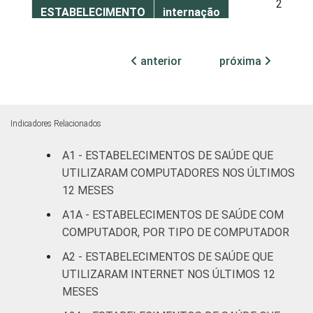
22
ESTABELECIMENTO
internação
Com
anterior
próxima
internação
33
(até 50
leitos)
Indicadores Relacionados
Com
internação
A1 - ESTABELECIMENTOS DE SAÚDE QUE
78
(mais de
UTILIZARAM COMPUTADORES NOS ÚLTIMOS
50 leitos)
12 MESES
A1A - ESTABELECIMENTOS DE SAÚDE COM
Serviço de
COMPUTADOR, POR TIPO DE COMPUTADOR
apoio à
34
diagnose e
A2 - ESTABELECIMENTOS DE SAÚDE QUE
terapia
UTILIZARAM INTERNET NOS ÚLTIMOS 12
MESES
IDENTIFICAÇÃO DE
UBS
16