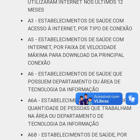
UTILIZARAM INTERNET NOS ÚLTIMOS 12
DE SAÚDE
Não UBS
95
3
MESES
LOCALIZAÇÃO
Capital
93
3
A3 - ESTABELECIMENTOS DE SAÚDE COM
ACESSO À INTERNET, POR TIPO DE CONEXÃO
Interior
94
4
A5 - ESTABELECIMENTOS DE SAÚDE COM
INTERNET, POR FAIXA DE VELOCIDADE
Fonte: CGI/NIC.br, Centro Regional de
MÁXIMA PARA DOWNLOAD DA PRINCIPAL
Estudos para o Desenvolvimento da
CONEXÃO
Sociedade da Informação (Cetic.br),
Pesquisa sobre o uso das tecnologias de
A6 - ESTABELECIMENTOS DE SAÚDE QUE
informação e comunicação nos
POSSUEM DEPARTAMENTO OU ÁREA DE
estabelecimentos de saúde brasileiros – TIC
TECNOLOGIA DA INFORMAÇÃO
Saúde 2021.
A6A - ESTABELECIMENTOS DE SAÚDE, POR
QUANTIDADE DE PESSOAS QUE TRABALHAM
NA ÁREA OU DEPARTAMENTO DE
TECNOLOGIA DA INFORMAÇÃO
A6B - ESTABELECIMENTOS DE SAÚDE, POR