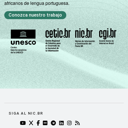
africanos de lengua portuguesa.
Conozca nuestro trabajo
SIGA AL NIC.BR
YOUTUBE DO NIC.BR (ABRE EM NOVA ABA)
TWITTER DO NIC.BR (ABRE EM NOVA ABA)
FACEBOOK DO NIC.BR (ABRE EM NOVA AB
FLICKR DO NIC.BR (ABRE EM NOVA AB
TELEGRAM DO NIC.BR (ABRE EM N
LINKEDIN DO NIC.BR (ABRE EM
INSTAGRAM DO NIC.BR (AB
RSS DO NIC.BR (ABRE 