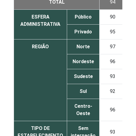
TOTAL
94
4
ESFERA
Público
90
8
ADMINISTRATIVA
Privado
95
3
REGIÃO
Norte
97
3
Nordeste
96
4
Sudeste
93
4
Sul
92
4
Centro-
96
4
Oeste
TIPO DE
Sem
93
5
ESTABELECIMENTO
internação