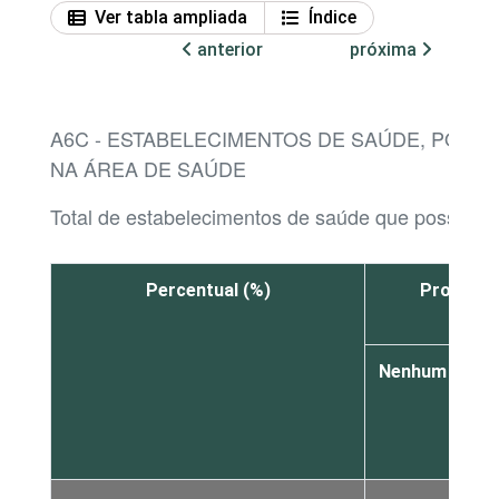
Ver tabla ampliada
Índice
anterior
próxima
A6C - ESTABELECIMENTOS DE SAÚDE, POR
NA ÁREA DE SAÚDE
Total de estabelecimentos de saúde que possuem 
Percentual (%)
Profissi
Nenhum
De
1
a
3