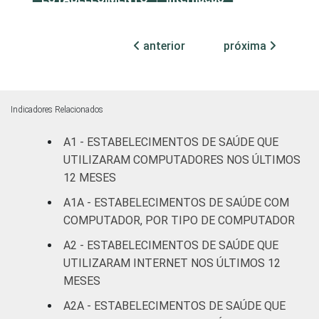
Com
anterior
próxima
internação
95
5
(até 50
leitos)
Indicadores Relacionados
Com
internação
A1 - ESTABELECIMENTOS DE SAÚDE QUE
97
3
(mais de
UTILIZARAM COMPUTADORES NOS ÚLTIMOS
50 leitos)
12 MESES
A1A - ESTABELECIMENTOS DE SAÚDE COM
Serviço de
COMPUTADOR, POR TIPO DE COMPUTADOR
apoio à
99
1
diagnose e
A2 - ESTABELECIMENTOS DE SAÚDE QUE
terapia
UTILIZARAM INTERNET NOS ÚLTIMOS 12
MESES
IDENTIFICAÇÃO DE
UBS
89
8
A2A - ESTABELECIMENTOS DE SAÚDE QUE
UNIDADE BÁSICA