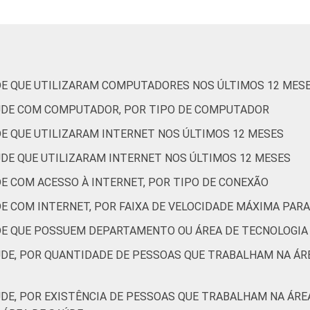
Interior
27
 Estudos para o Desenvolvimento da Sociedade da Informação (Ce
ão nos estabelecimentos de saúde brasileiros – TIC Saúde 202
DE QUE UTILIZARAM COMPUTADORES NOS ÚLTIMOS 12 MES
AÚDE COM COMPUTADOR, POR TIPO DE COMPUTADOR
DE QUE UTILIZARAM INTERNET NOS ÚLTIMOS 12 MESES
ÚDE QUE UTILIZARAM INTERNET NOS ÚLTIMOS 12 MESES
E COM ACESSO À INTERNET, POR TIPO DE CONEXÃO
DE COM INTERNET, POR FAIXA DE VELOCIDADE MÁXIMA PA
DE QUE POSSUEM DEPARTAMENTO OU ÁREA DE TECNOLOGIA
ÚDE, POR QUANTIDADE DE PESSOAS QUE TRABALHAM NA Á
ÚDE, POR EXISTÊNCIA DE PESSOAS QUE TRABALHAM NA ÁR