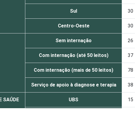
Sul
30
Centro-Oeste
30
Sem internação
26
Com internação (até 50 leitos)
37
Com internação (mais de 50 leitos)
78
Serviço de apoio à diagnose e terapia
38
DE SAÚDE
UBS
15
Não UBS
37
Capital
38