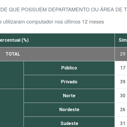
AÚDE QUE POSSUEM DEPARTAMENTO OU ÁREA DE 
e utilizaram computador nos últimos 12 meses
ercentual (%)
Sim
TOTAL
29
Público
17
Privado
39
Norte
30
Nordeste
26
Sudeste
31