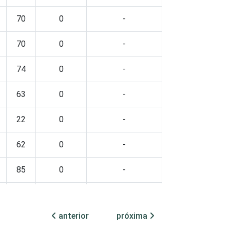
70
0
-
70
0
-
74
0
-
63
0
-
22
0
-
62
0
-
85
0
-
62
0
-
anterior
próxima
62
0
-