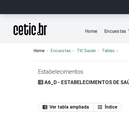
Ir para o conteúdo
Página inicial
Home
Encuestas 
Home
Encuestas
TIC Saúde
Tablas
Estabelecimentos
A6_D - ESTABELECIMENTOS DE S
Ver tabla ampliada
Índice