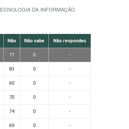
TECNOLOGIA DA INFORMAÇÃO
Não
Não sabe
Não respondeu
71
0
-
83
0
-
60
0
-
70
0
-
74
0
-
69
0
-