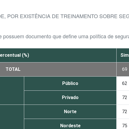
DE, POR EXISTÊNCIA DE TREINAMENTO SOBRE S
ue possuem documento que define uma política de segur
ercentual (%)
Sim
TOTAL
69
Público
62
Privado
72
Norte
72
Nordeste
75