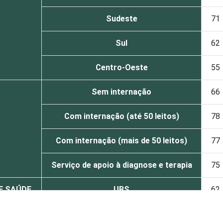
Sudeste
71
Sul
62
Centro-Oeste
55
Sem internação
66
Com internação (até 50 leitos)
78
Com internação (mais de 50 leitos)
77
Serviço de apoio à diagnose e terapia
75
DE SAÚDE
UBS
62
Não UBS
71