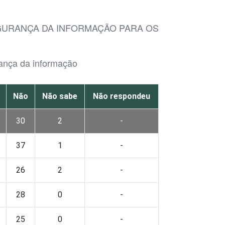
EGURANÇA DA INFORMAÇÃO PARA OS
ança da informação
Não
Não sabe
Não respondeu
30
2
-
37
1
-
26
2
-
28
0
-
25
0
-