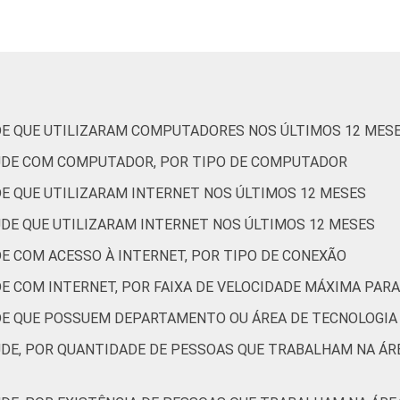
Capital
73
Interior
67
 Estudos para o Desenvolvimento da Sociedade da Informação (Ce
DE QUE UTILIZARAM COMPUTADORES NOS ÚLTIMOS 12 MES
ão nos estabelecimentos de saúde brasileiros – TIC Saúde 202
AÚDE COM COMPUTADOR, POR TIPO DE COMPUTADOR
DE QUE UTILIZARAM INTERNET NOS ÚLTIMOS 12 MESES
ÚDE QUE UTILIZARAM INTERNET NOS ÚLTIMOS 12 MESES
E COM ACESSO À INTERNET, POR TIPO DE CONEXÃO
DE COM INTERNET, POR FAIXA DE VELOCIDADE MÁXIMA PA
DE QUE POSSUEM DEPARTAMENTO OU ÁREA DE TECNOLOGIA
ÚDE, POR QUANTIDADE DE PESSOAS QUE TRABALHAM NA Á