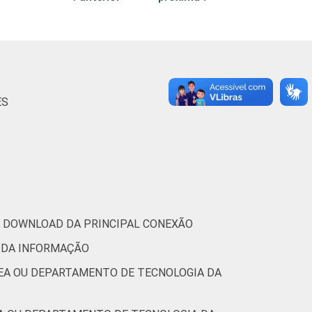
27
1
-
31
2
-
tic.br), Pesquisa sobre o uso das
ES
1.
RA DOWNLOAD DA PRINCIPAL CONEXÃO
 DA INFORMAÇÃO
REA OU DEPARTAMENTO DE TECNOLOGIA DA