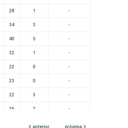
28
1
-
34
3
-
40
5
-
32
1
-
22
0
-
23
0
-
22
3
-
36
2
-
27
1
-
anterior
próxima