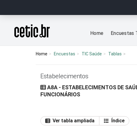
Ir para o conteúdo
Página inicial
Home
Encuestas 
Home
Encuestas
TIC Saúde
Tablas
Estabelecimentos
A8A - ESTABELECIMENTOS DE SAÚ
FUNCIONÁRIOS
Ver tabla ampliada
Índice