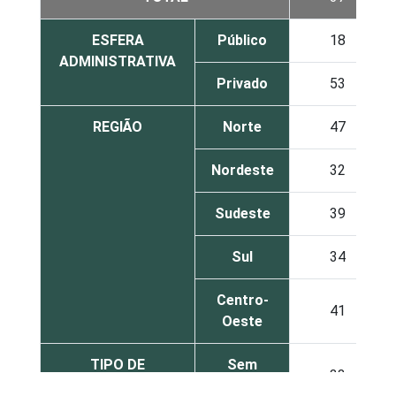
ESFERA
Público
18
ADMINISTRATIVA
Privado
53
REGIÃO
Norte
47
Nordeste
32
Sudeste
39
Sul
34
Centro-
41
Oeste
TIPO DE
Sem
33
ESTABELECIMENTO
internação