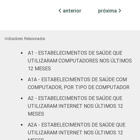
anterior
próxima
Com
internação
30
(até 50
leitos)
Indicadores Relacionados
Com
A1 - ESTABELECIMENTOS DE SAÚDE QUE
internação
UTILIZARAM COMPUTADORES NOS ÚLTIMOS
49
(mais de
12 MESES
50 leitos)
A1A - ESTABELECIMENTOS DE SAÚDE COM
COMPUTADOR, POR TIPO DE COMPUTADOR
Serviço de
apoio à
A2 - ESTABELECIMENTOS DE SAÚDE QUE
63
diagnose e
UTILIZARAM INTERNET NOS ÚLTIMOS 12
terapia
MESES
A2A - ESTABELECIMENTOS DE SAÚDE QUE
IDENTIFICAÇÃO DE
UBS
17
UNIDADE BÁSICA
UTILIZARAM INTERNET NOS ÚLTIMOS 12