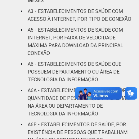
DE SAÚDE
MESES
Não UBS
48
A3 - ESTABELECIMENTOS DE SAÚDE COM
LOCALIZAÇÃO
Capital
57
ACESSO À INTERNET, POR TIPO DE CONEXÃO
A5 - ESTABELECIMENTOS DE SAÚDE COM
Interior
32
INTERNET, POR FAIXA DE VELOCIDADE
MÁXIMA PARA DOWNLOAD DA PRINCIPAL
Fonte: CGI/NIC.br, Centro Regional de
CONEXÃO
Estudos para o Desenvolvimento da
Sociedade da Informação (Cetic.br),
A6 - ESTABELECIMENTOS DE SAÚDE QUE
Pesquisa sobre o uso das tecnologias de
POSSUEM DEPARTAMENTO OU ÁREA DE
informação e comunicação nos
TECNOLOGIA DA INFORMAÇÃO
estabelecimentos de saúde brasileiros – TIC
A6A - ESTABELECIMENTOS DE SAÚDE, POR
Saúde 2021. ¹Cada item apresentado se
QUANTIDADE DE PESSOAS QUE TRABALHAM
refere apenas aos resultados da alternativa
NA ÁREA OU DEPARTAMENTO DE
'sim'.
TECNOLOGIA DA INFORMAÇÃO
A6B - ESTABELECIMENTOS DE SAÚDE, POR
EXISTÊNCIA DE PESSOAS QUE TRABALHAM