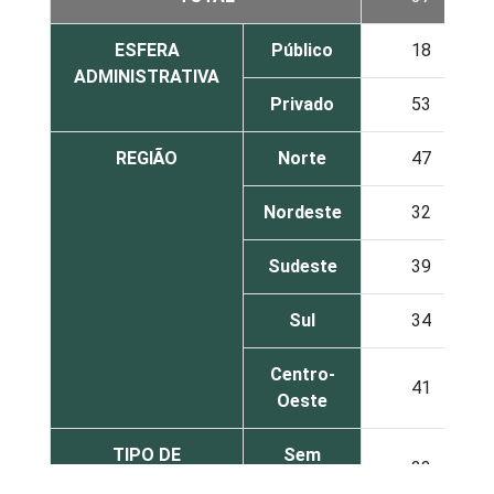
ESFERA
Público
18
ADMINISTRATIVA
Privado
53
REGIÃO
Norte
47
Nordeste
32
Sudeste
39
Sul
34
Centro-
41
Oeste
TIPO DE
Sem
33
ESTABELECIMENTO
internação