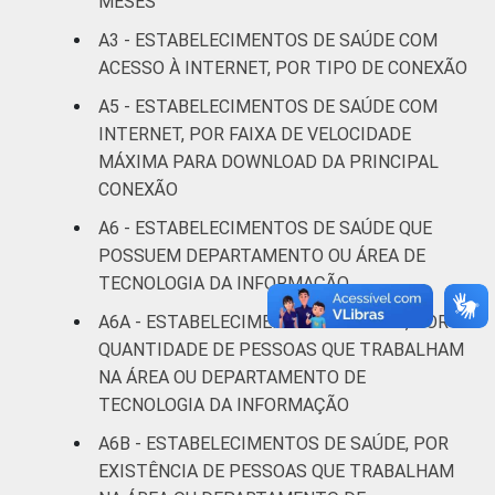
DE SAÚDE
MESES
Não UBS
48
A3 - ESTABELECIMENTOS DE SAÚDE COM
LOCALIZAÇÃO
Capital
57
ACESSO À INTERNET, POR TIPO DE CONEXÃO
A5 - ESTABELECIMENTOS DE SAÚDE COM
Interior
32
INTERNET, POR FAIXA DE VELOCIDADE
MÁXIMA PARA DOWNLOAD DA PRINCIPAL
Fonte: CGI/NIC.br, Centro Regional de
CONEXÃO
Estudos para o Desenvolvimento da
Sociedade da Informação (Cetic.br),
A6 - ESTABELECIMENTOS DE SAÚDE QUE
Pesquisa sobre o uso das tecnologias de
POSSUEM DEPARTAMENTO OU ÁREA DE
informação e comunicação nos
TECNOLOGIA DA INFORMAÇÃO
estabelecimentos de saúde brasileiros – TIC
A6A - ESTABELECIMENTOS DE SAÚDE, POR
Saúde 2021. ¹Cada item apresentado se
QUANTIDADE DE PESSOAS QUE TRABALHAM
refere apenas aos resultados da alternativa
NA ÁREA OU DEPARTAMENTO DE
'sim'.
TECNOLOGIA DA INFORMAÇÃO
A6B - ESTABELECIMENTOS DE SAÚDE, POR
EXISTÊNCIA DE PESSOAS QUE TRABALHAM