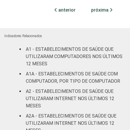
leitos)
anterior
próxima
Com
internação
100
0
(mais de
Indicadores Relacionados
50 leitos)
A1 - ESTABELECIMENTOS DE SAÚDE QUE
Serviço de
UTILIZARAM COMPUTADORES NOS ÚLTIMOS
apoio à
12 MESES
100
0
diagnose e
A1A - ESTABELECIMENTOS DE SAÚDE COM
terapia
COMPUTADOR, POR TIPO DE COMPUTADOR
IDENTIFICAÇÃO DE
UBS
96
4
A2 - ESTABELECIMENTOS DE SAÚDE QUE
UNIDADE BÁSICA
UTILIZARAM INTERNET NOS ÚLTIMOS 12
DE SAÚDE
Não UBS
100
0
MESES
A2A - ESTABELECIMENTOS DE SAÚDE QUE
LOCALIZAÇÃO
Capital
100
0
UTILIZARAM INTERNET NOS ÚLTIMOS 12