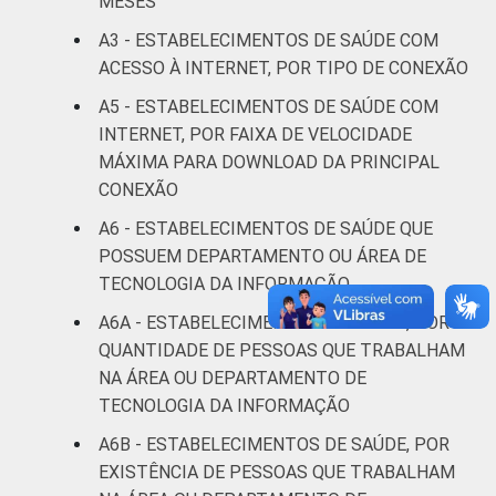
MESES
Interior
98
2
A3 - ESTABELECIMENTOS DE SAÚDE COM
ACESSO À INTERNET, POR TIPO DE CONEXÃO
Fonte: CGI/NIC.br, Centro Regional de
Estudos para o Desenvolvimento da
A5 - ESTABELECIMENTOS DE SAÚDE COM
Sociedade da Informação (Cetic.br),
INTERNET, POR FAIXA DE VELOCIDADE
Pesquisa sobre o uso das tecnologias de
MÁXIMA PARA DOWNLOAD DA PRINCIPAL
informação e comunicação nos
CONEXÃO
estabelecimentos de saúde brasileiros – TIC
Saúde 2021.
A6 - ESTABELECIMENTOS DE SAÚDE QUE
POSSUEM DEPARTAMENTO OU ÁREA DE
TECNOLOGIA DA INFORMAÇÃO
A6A - ESTABELECIMENTOS DE SAÚDE, POR
QUANTIDADE DE PESSOAS QUE TRABALHAM
NA ÁREA OU DEPARTAMENTO DE
TECNOLOGIA DA INFORMAÇÃO
A6B - ESTABELECIMENTOS DE SAÚDE, POR
EXISTÊNCIA DE PESSOAS QUE TRABALHAM