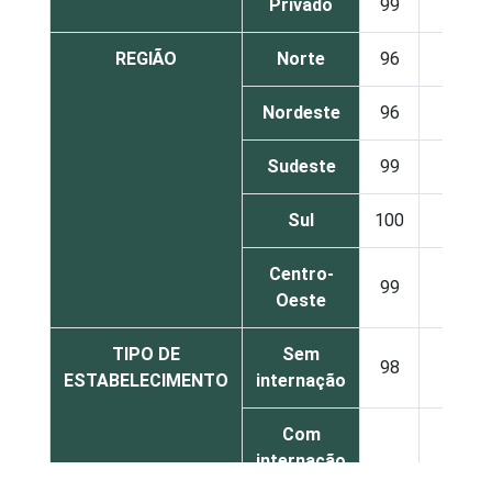
Privado
99
1
REGIÃO
Norte
96
4
Nordeste
96
3
Sudeste
99
1
Sul
100
0
Centro-
99
1
Oeste
TIPO DE
Sem
98
2
ESTABELECIMENTO
internação
Com
internação
99
1
(até 50