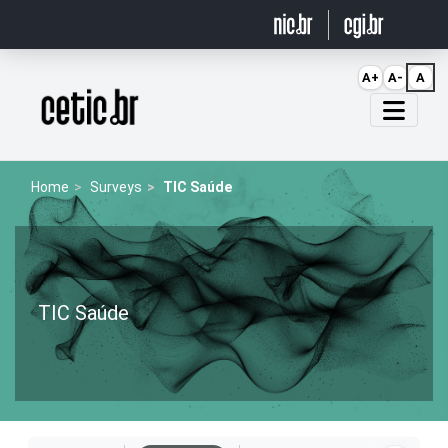
Ir para o conteúdo
A+
A-
A
Página inicial
Home
Surveys
TIC Saúde
TIC Saúde