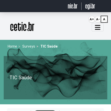
Ir para o conteúdo
A+
A-
A
Página inicial
Home
Surveys
TIC Saúde
TIC Saúde