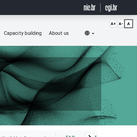
A+
A-
A
Selecionar idioma
Capacity building
About us