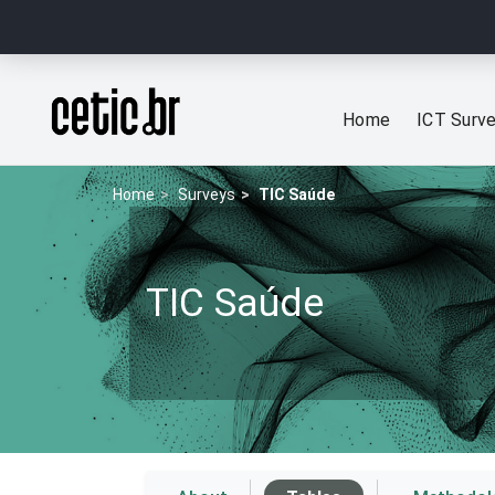
Ir para o conteúdo
Página inicial
Home
ICT Surv
Home
Surveys
TIC Saúde
TIC Saúde