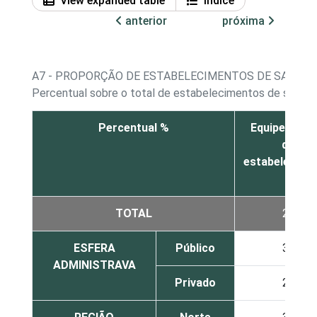
View expanded table
Índice
anterior
próxima
A7 - PROPORÇÃO DE ESTABELECIMENTOS DE SAÚDE,
Percentual sobre o total de estabelecimentos de saúde q
Percentual %
Equipe inter
do
estabelecime
TOTAL
26
ESFERA
Público
30
ADMINISTRAVA
Privado
23