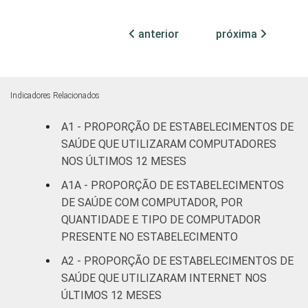
Com
internação,
anterior
próxima
63
mais de 50
leitos
Serviço de
Indicadores Relacionados
apoio à
32
A1 - PROPORÇÃO DE ESTABELECIMENTOS DE
diagnose e
terapia
SAÚDE QUE UTILIZARAM COMPUTADORES
NOS ÚLTIMOS 12 MESES
LOCALIZAÇÃO
Capital
31
A1A - PROPORÇÃO DE ESTABELECIMENTOS
DE SAÚDE COM COMPUTADOR, POR
Interior
25
QUANTIDADE E TIPO DE COMPUTADOR
PRESENTE NO ESTABELECIMENTO
Base 81.921 estabelecimentos de saúde
A2 - PROPORÇÃO DE ESTABELECIMENTOS DE
que declararam ter utilizado Internet nos
SAÚDE QUE UTILIZARAM INTERNET NOS
últimos 12 meses em relação ao momento
ÚLTIMOS 12 MESES
da entrevista. Respostas estimuladas. Dados