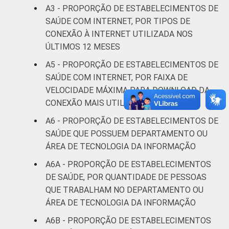
que declararam ter utilizado Internet nos
A3 - PROPORÇÃO DE ESTABELECIMENTOS DE
últimos 12 meses em relação ao momento
SAÚDE COM INTERNET, POR TIPOS DE
da entrevista. Respostas estimuladas. Cada
CONEXÃO À INTERNET UTILIZADA NOS
item apresentado se refere apenas aos
ÚLTIMOS 12 MESES
resultados da alternativa ""sim"". Dados
coletados entre novembro de 2015 e abril de
A5 - PROPORÇÃO DE ESTABELECIMENTOS DE
2016."
SAÚDE COM INTERNET, POR FAIXA DE
VELOCIDADE MÁXIMA PARA DOWNLOAD DA
CONEXÃO MAIS UTILIZADA
A6 - PROPORÇÃO DE ESTABELECIMENTOS DE
SAÚDE QUE POSSUEM DEPARTAMENTO OU
ÁREA DE TECNOLOGIA DA INFORMAÇÃO
A6A - PROPORÇÃO DE ESTABELECIMENTOS
DE SAÚDE, POR QUANTIDADE DE PESSOAS
QUE TRABALHAM NO DEPARTAMENTO OU
ÁREA DE TECNOLOGIA DA INFORMAÇÃO
A6B - PROPORÇÃO DE ESTABELECIMENTOS