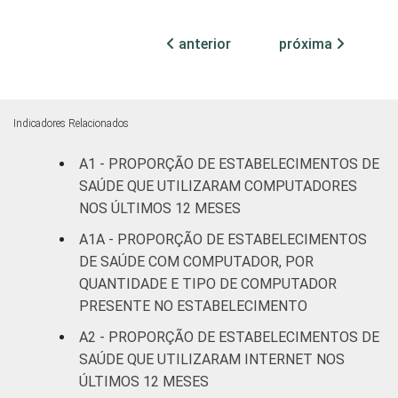
2
15
até 50
leitos
anterior
próxima
Com
internação,
1
9
mais de 50
Indicadores Relacionados
leitos
A1 - PROPORÇÃO DE ESTABELECIMENTOS DE
Serviço de
SAÚDE QUE UTILIZARAM COMPUTADORES
apoio à
NOS ÚLTIMOS 12 MESES
3
7
diagnose e
A1A - PROPORÇÃO DE ESTABELECIMENTOS
terapia
DE SAÚDE COM COMPUTADOR, POR
QUANTIDADE E TIPO DE COMPUTADOR
LOCALIZAÇÃO
Capital
1
3
PRESENTE NO ESTABELECIMENTO
Interior
5
12
A2 - PROPORÇÃO DE ESTABELECIMENTOS DE
SAÚDE QUE UTILIZARAM INTERNET NOS
ÚLTIMOS 12 MESES
"Base: 81.921 estabelecimentos de saúde