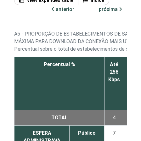
View expanded table
Índice
anterior
próxima
A5 - PROPORÇÃO DE ESTABELECIMENTOS DE SAÚDE C
MÁXIMA PARA DOWNLOAD DA CONEXÃO MAIS UTILIZ
Percentual sobre o total de estabelecimentos de saúde q
Percentual %
Até
Acim
256
de
Kbps
256
Kbps
a 1
Mbp
TOTAL
4
10
ESFERA
Público
7
17
ADMINISTRAVA