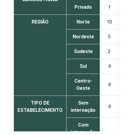
Privado
1
4
REGIÃO
Norte
10
12
Nordeste
5
15
Sudeste
2
10
Sul
4
8
Centro-
4
4
Oeste
TIPO DE
Sem
4
11
ESTABELECIMENTO
internação
Com
internação