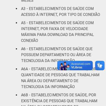
MESES
LOCALIZAÇÃO
Capital
6
A3 - ESTABELECIMENTOS DE SAÚDE COM
Interior
4
ACESSO À INTERNET, POR TIPO DE CONEXÃO
A5 - ESTABELECIMENTOS DE SAÚDE COM
Fonte: CGI/NIC.br, Centro Regional de
INTERNET, POR FAIXA DE VELOCIDADE
Estudos para o Desenvolvimento da
MÁXIMA PARA DOWNLOAD DA PRINCIPAL
Sociedade da Informação (Cetic.br),
CONEXÃO
Pesquisa sobre o uso das tecnologias de
informação e comunicação nos
A6 - ESTABELECIMENTOS DE SAÚDE QUE
estabelecimentos de saúde brasileiros – TIC
POSSUEM DEPARTAMENTO OU ÁREA DE
Saúde 2021. ¹Cada item apresentado se
TECNOLOGIA DA INFORMAÇÃO
refere apenas aos resultados da alternativa
A6A - ESTABELECIMENTOS DE SAÚDE, POR
'sim'. ²O total de estabelecimentos com
QUANTIDADE DE PESSOAS QUE TRABALHAM
acesso à Internet via banda larga fixa reúne
NA ÁREA OU DEPARTAMENTO DE
as tecnologias de conexão via cabo, conexão
TECNOLOGIA DA INFORMAÇÃO
via linha telefônica (DSL), conexão via fibra
ótica, conexão via rádio e conexão via
A6B - ESTABELECIMENTOS DE SAÚDE, POR
satélite.
EXISTÊNCIA DE PESSOAS QUE TRABALHAM