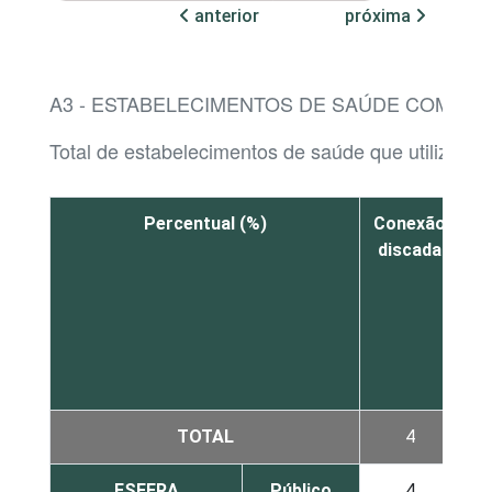
anterior
próxima
A3 - ESTABELECIMENTOS DE SAÚDE COM AC
Total de estabelecimentos de saúde que utilizaram
Percentual (%)
Conexão
discada
T
B
l
f
TOTAL
4
ESFERA
Público
4