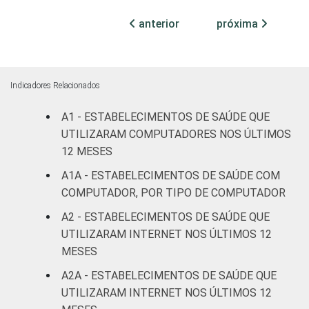
internação
9
anterior
próxima
(até 50
leitos)
Com
Indicadores Relacionados
internação
7
(mais de
A1 - ESTABELECIMENTOS DE SAÚDE QUE
50 leitos)
UTILIZARAM COMPUTADORES NOS ÚLTIMOS
12 MESES
Serviço de
A1A - ESTABELECIMENTOS DE SAÚDE COM
apoio à
1
COMPUTADOR, POR TIPO DE COMPUTADOR
diagnose e
terapia
A2 - ESTABELECIMENTOS DE SAÚDE QUE
UTILIZARAM INTERNET NOS ÚLTIMOS 12
IDENTIFICAÇÃO DE
UBS
4
MESES
UNIDADE BÁSICA
A2A - ESTABELECIMENTOS DE SAÚDE QUE
DE SAÚDE
Não UBS
5
UTILIZARAM INTERNET NOS ÚLTIMOS 12