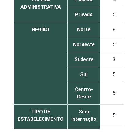
ADMINISTRATIVA
Privado
5
REGIÃO
Norte
8
Nordeste
5
Sudeste
3
Sul
5
Centro-
5
Oeste
TIPO DE
Sem
5
ESTABELECIMENTO
internação
Com