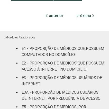
Com
internação,
anterior
próxima
94
mais de 50
leitos
Não
Indicadores Relacionados
88
classificado
E1 - PROPORÇÃO DE MÉDICOS QUE POSSUEM
FAIXA ETÁRIA
COMPUTADOR NO DOMICÍLIO
Até 35 anos
80
E2 - PROPORÇÃO DE MÉDICOS QUE POSSUEM
36 a 50
ACESSO À INTERNET NO DOMICÍLIO
88
anos
E3 - PROPORÇÃO DE MÉDICOS USUÁRIOS DE
INTERNET
51 anos ou
78
mais
E3A - PROPORÇÃO DE MÉDICOS USUÁRIOS
DE INTERNET, POR FREQUÊNCIA DE ACESSO
LOCALIZAÇÃO
Capital
93
E5 - PROPORÇÃO DE MÉDICOS, POR