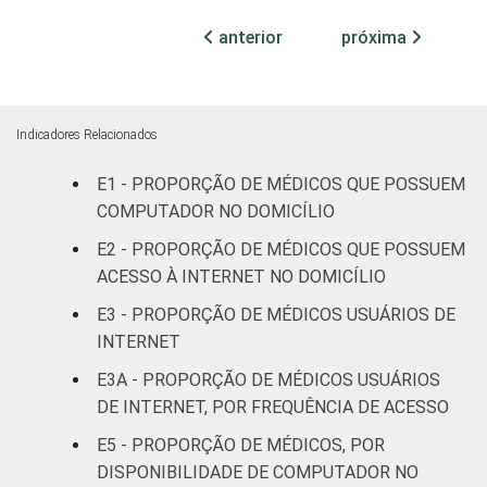
anterior
próxima
Com
internação
94
até 50
leitos
Indicadores Relacionados
Com
E1 - PROPORÇÃO DE MÉDICOS QUE POSSUEM
internação,
COMPUTADOR NO DOMICÍLIO
98
mais de 50
E2 - PROPORÇÃO DE MÉDICOS QUE POSSUEM
leitos
ACESSO À INTERNET NO DOMICÍLIO
E3 - PROPORÇÃO DE MÉDICOS USUÁRIOS DE
Não
87
classificado
INTERNET
E3A - PROPORÇÃO DE MÉDICOS USUÁRIOS
FAIXA ETÁRIA
Até 35 anos
96
DE INTERNET, POR FREQUÊNCIA DE ACESSO
E5 - PROPORÇÃO DE MÉDICOS, POR
36 a 50
96
DISPONIBILIDADE DE COMPUTADOR NO
anos