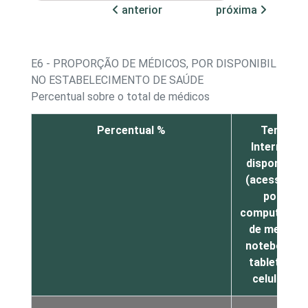
anterior
próxima
E6 - PROPORÇÃO DE MÉDICOS, POR DISPONIBILIDADE
NO ESTABELECIMENTO DE SAÚDE
Percentual sobre o total de médicos
Percentual %
Tem
Internet
disponível
(acessada
por
computador
de mesa,
notebook,
tablet ou
celular)