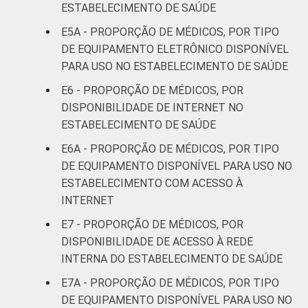
ESTABELECIMENTO DE SAÚDE
51 anos ou
E5A - PROPORÇÃO DE MÉDICOS, POR TIPO
90
mais
DE EQUIPAMENTO ELETRÔNICO DISPONÍVEL
PARA USO NO ESTABELECIMENTO DE SAÚDE
LOCALIZAÇÃO
Capital
97
E6 - PROPORÇÃO DE MÉDICOS, POR
DISPONIBILIDADE DE INTERNET NO
Interior
91
ESTABELECIMENTO DE SAÚDE
Base: 1.081.866 médicos . Dados coletados
E6A - PROPORÇÃO DE MÉDICOS, POR TIPO
entre novembro de 2015 e junho de 2016.
DE EQUIPAMENTO DISPONÍVEL PARA USO NO
ESTABELECIMENTO COM ACESSO À
INTERNET
E7 - PROPORÇÃO DE MÉDICOS, POR
DISPONIBILIDADE DE ACESSO À REDE
INTERNA DO ESTABELECIMENTO DE SAÚDE
E7A - PROPORÇÃO DE MÉDICOS, POR TIPO
DE EQUIPAMENTO DISPONÍVEL PARA USO NO