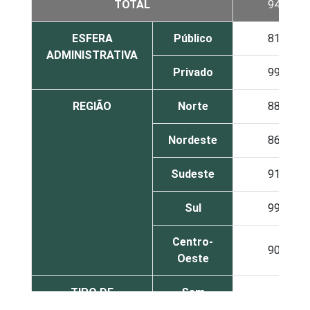
TOTAL
94
ESFERA
Público
81
ADMINISTRATIVA
Privado
99
REGIÃO
Norte
88
Nordeste
86
Sudeste
91
Sul
99
Centro-
90
Oeste
TIPO DE
Sem
86
ESTABELECIMENTO
internação