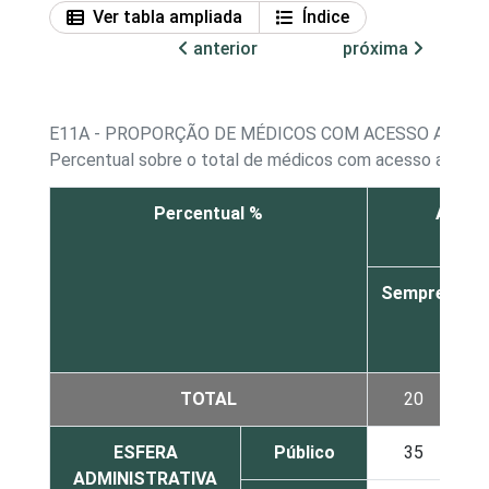
Ver tabla ampliada
Índice
anterior
próxima
E11A - PROPORÇÃO DE MÉDICOS COM ACESSO A COM
Percentual sobre o total de médicos com acesso a com
Percentual %
Agenda
Sempre
v
TOTAL
20
ESFERA
Público
35
ADMINISTRATIVA