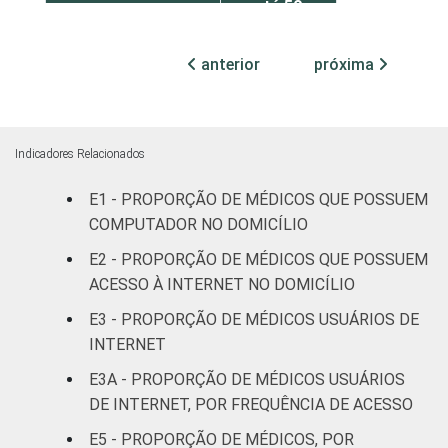
até 50
leitos
anterior
próxima
Com
internação,
20
mais de 50
leitos
Indicadores Relacionados
E1 - PROPORÇÃO DE MÉDICOS QUE POSSUEM
Não
41
COMPUTADOR NO DOMICÍLIO
classificado
E2 - PROPORÇÃO DE MÉDICOS QUE POSSUEM
FAIXA ETÁRIA
Até 35 anos
13
ACESSO À INTERNET NO DOMICÍLIO
E3 - PROPORÇÃO DE MÉDICOS USUÁRIOS DE
36 a 50
31
INTERNET
anos
E3A - PROPORÇÃO DE MÉDICOS USUÁRIOS
51 anos ou
DE INTERNET, POR FREQUÊNCIA DE ACESSO
11
mais
E5 - PROPORÇÃO DE MÉDICOS, POR