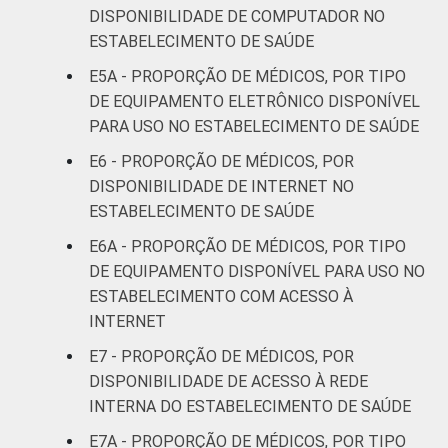
DISPONIBILIDADE DE COMPUTADOR NO
LOCALIZAÇÃO
Capital
21
ESTABELECIMENTO DE SAÚDE
Interior
19
E5A - PROPORÇÃO DE MÉDICOS, POR TIPO
DE EQUIPAMENTO ELETRÔNICO DISPONÍVEL
Base: 961.299 médicos com acesso a
PARA USO NO ESTABELECIMENTO DE SAÚDE
computador no estabelecimento de saúde.
E6 - PROPORÇÃO DE MÉDICOS, POR
Respostas estimuladas. Dados coletados
DISPONIBILIDADE DE INTERNET NO
entre novembro de 2015 e junho de 2016.
ESTABELECIMENTO DE SAÚDE
"Não utiliza" refere-se aos profissionais que
declararam não utilizar a funcionalidade,
E6A - PROPORÇÃO DE MÉDICOS, POR TIPO
apesar de ela estar disponível.
DE EQUIPAMENTO DISPONÍVEL PARA USO NO
"Não está disponível" refere-se aos
ESTABELECIMENTO COM ACESSO À
profissionais que declararam não haver
INTERNET
disponibilidade eletrônica do dado no
E7 - PROPORÇÃO DE MÉDICOS, POR
estabelecimento de saúde.
DISPONIBILIDADE DE ACESSO À REDE
Considera-se computador os seguintes
INTERNA DO ESTABELECIMENTO DE SAÚDE
equipamentos: computador de mesa,
notebook, netbook e tablet.
E7A - PROPORÇÃO DE MÉDICOS, POR TIPO