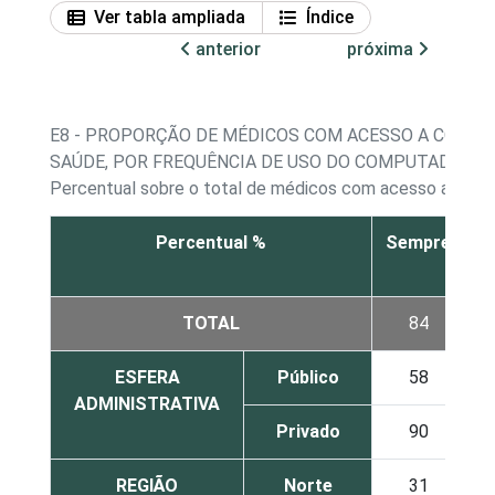
Ver tabla ampliada
Índice
anterior
próxima
E8 - PROPORÇÃO DE MÉDICOS COM ACESSO A COMP
SAÚDE, POR FREQUÊNCIA DE USO DO COMPUTADOR N
Percentual sobre o total de médicos com acesso a com
Percentual %
Sempre
v
TOTAL
84
ESFERA
Público
58
ADMINISTRATIVA
Privado
90
REGIÃO
Norte
31