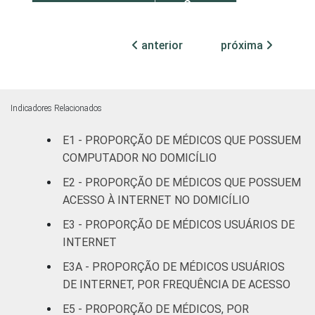
Com
internação,
92
mais de 50
anterior
próxima
leitos
Não
61
classificado
Indicadores Relacionados
E1 - PROPORÇÃO DE MÉDICOS QUE POSSUEM
FAIXA ETÁRIA
Até 35 anos
81
COMPUTADOR NO DOMICÍLIO
36 a 50
E2 - PROPORÇÃO DE MÉDICOS QUE POSSUEM
90
anos
ACESSO À INTERNET NO DOMICÍLIO
E3 - PROPORÇÃO DE MÉDICOS USUÁRIOS DE
51 anos ou
79
INTERNET
mais
E3A - PROPORÇÃO DE MÉDICOS USUÁRIOS
LOCALIZAÇÃO
Capital
94
DE INTERNET, POR FREQUÊNCIA DE ACESSO
E5 - PROPORÇÃO DE MÉDICOS, POR
Interior
66