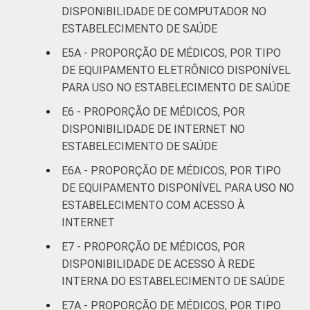
DISPONIBILIDADE DE COMPUTADOR NO
ESTABELECIMENTO DE SAÚDE
Base: 961.299 médicos com acesso a
computador no estabelecimento de saúde.
E5A - PROPORÇÃO DE MÉDICOS, POR TIPO
Respostas estimuladas. Dados coletados
DE EQUIPAMENTO ELETRÔNICO DISPONÍVEL
entre novembro de 2015 e junho de 2016.
PARA USO NO ESTABELECIMENTO DE SAÚDE
Considera-se computador os seguintes
E6 - PROPORÇÃO DE MÉDICOS, POR
equipamentos: computador de mesa,
DISPONIBILIDADE DE INTERNET NO
notebook, netbook e tablet.
ESTABELECIMENTO DE SAÚDE
E6A - PROPORÇÃO DE MÉDICOS, POR TIPO
DE EQUIPAMENTO DISPONÍVEL PARA USO NO
ESTABELECIMENTO COM ACESSO À
INTERNET
E7 - PROPORÇÃO DE MÉDICOS, POR
DISPONIBILIDADE DE ACESSO À REDE
INTERNA DO ESTABELECIMENTO DE SAÚDE
E7A - PROPORÇÃO DE MÉDICOS, POR TIPO