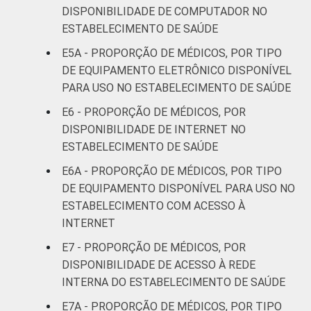
DISPONIBILIDADE DE COMPUTADOR NO
51 anos ou
46
ESTABELECIMENTO DE SAÚDE
mais
E5A - PROPORÇÃO DE MÉDICOS, POR TIPO
LOCALIZAÇÃO
Capital
52
DE EQUIPAMENTO ELETRÔNICO DISPONÍVEL
PARA USO NO ESTABELECIMENTO DE SAÚDE
Interior
38
E6 - PROPORÇÃO DE MÉDICOS, POR
DISPONIBILIDADE DE INTERNET NO
Base: 961.299 médicos com acesso a
ESTABELECIMENTO DE SAÚDE
computador no estabelecimento de saúde.
Respostas estimuladas. Cada item
E6A - PROPORÇÃO DE MÉDICOS, POR TIPO
apresentado se refere apenas aos
DE EQUIPAMENTO DISPONÍVEL PARA USO NO
resultados da alternativa sim. Dados
ESTABELECIMENTO COM ACESSO À
coletados entre novembro de 2015 e junho
INTERNET
de 2016.
E7 - PROPORÇÃO DE MÉDICOS, POR
Considera-se computador os seguintes
DISPONIBILIDADE DE ACESSO À REDE
equipamentos: computador de mesa,
INTERNA DO ESTABELECIMENTO DE SAÚDE
notebook, netbook e tablet.
E7A - PROPORÇÃO DE MÉDICOS, POR TIPO