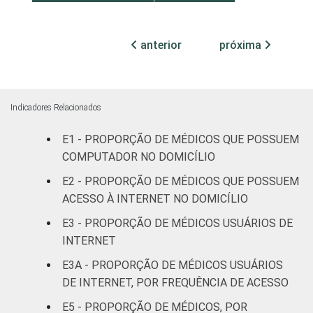
Com
internação
anterior
próxima
33
até 50
leitos
Com
Indicadores Relacionados
internação,
51
mais de 50
E1 - PROPORÇÃO DE MÉDICOS QUE POSSUEM
leitos
COMPUTADOR NO DOMICÍLIO
E2 - PROPORÇÃO DE MÉDICOS QUE POSSUEM
Não
38
ACESSO À INTERNET NO DOMICÍLIO
classificado
E3 - PROPORÇÃO DE MÉDICOS USUÁRIOS DE
FAIXA ETÁRIA
INTERNET
Até 35 anos
40
E3A - PROPORÇÃO DE MÉDICOS USUÁRIOS
36 a 50
DE INTERNET, POR FREQUÊNCIA DE ACESSO
54
anos
E5 - PROPORÇÃO DE MÉDICOS, POR