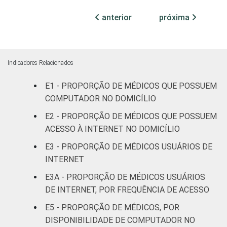
leitos
anterior
próxima
Com
internação,
96
mais de 50
Indicadores Relacionados
leitos
E1 - PROPORÇÃO DE MÉDICOS QUE POSSUEM
Não
COMPUTADOR NO DOMICÍLIO
97
classificado
E2 - PROPORÇÃO DE MÉDICOS QUE POSSUEM
ACESSO À INTERNET NO DOMICÍLIO
FAIXA ETÁRIA
Até 35 anos
87
E3 - PROPORÇÃO DE MÉDICOS USUÁRIOS DE
INTERNET
36 a 50
92
anos
E3A - PROPORÇÃO DE MÉDICOS USUÁRIOS
DE INTERNET, POR FREQUÊNCIA DE ACESSO
51 anos ou
87
E5 - PROPORÇÃO DE MÉDICOS, POR
mais
DISPONIBILIDADE DE COMPUTADOR NO