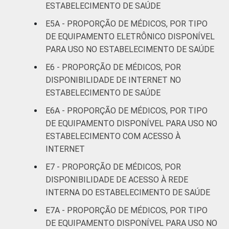
ESTABELECIMENTO DE SAÚDE
LOCALIZAÇÃO
Capital
95
E5A - PROPORÇÃO DE MÉDICOS, POR TIPO
Interior
80
DE EQUIPAMENTO ELETRÔNICO DISPONÍVEL
PARA USO NO ESTABELECIMENTO DE SAÚDE
Base: 1.081.866 médicos . Dados coletados
E6 - PROPORÇÃO DE MÉDICOS, POR
entre novembro de 2015 e junho de 2016.
DISPONIBILIDADE DE INTERNET NO
ESTABELECIMENTO DE SAÚDE
E6A - PROPORÇÃO DE MÉDICOS, POR TIPO
DE EQUIPAMENTO DISPONÍVEL PARA USO NO
ESTABELECIMENTO COM ACESSO À
INTERNET
E7 - PROPORÇÃO DE MÉDICOS, POR
DISPONIBILIDADE DE ACESSO À REDE
INTERNA DO ESTABELECIMENTO DE SAÚDE
E7A - PROPORÇÃO DE MÉDICOS, POR TIPO
DE EQUIPAMENTO DISPONÍVEL PARA USO NO