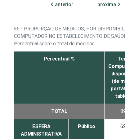
anterior
próxima
E5 - PROPORÇÃO DE MÉDICOS, POR DISPONIBILIDADE
COMPUTADOR NO ESTABELECIMENTO DE SAÚDE
Percentual sobre o total de médicos
Percentual %
Tem
Computador
disponível
(de mesa,
portátil ou
tablet)
TOTAL
89
ESFERA
Público
62
ADMINISTRATIVA