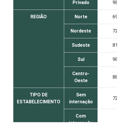
Privado
98
REGIÃO
Norte
69
Nordeste
72
Sudeste
81
Sul
98
Centro-
88
Oeste
TIPO DE
Sem
72
ESTABELECIMENTO
internação
Com
internação
76
até 50