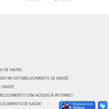
0
16
12
1
0
11
0
11
5
0
0
27
das. Dados coletados entre novembro de
O DE SAÚDE
 USO NO ESTABELECIMENTO DE SAÚDE
E SAÚDE
ABELECIMENTO COM ACESSO À INTERNET
BELECIMENTO DE SAÚDE