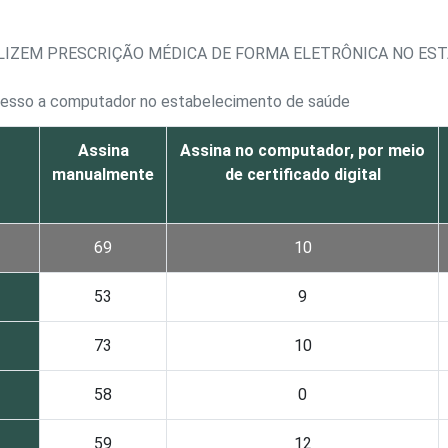
LIZEM PRESCRIÇÃO MÉDICA DE FORMA ELETRÔNICA NO ES
cesso a computador no estabelecimento de saúde
Assina
Assina no computador, por meio
manualmente
de certificado digital
69
10
53
9
73
10
58
0
59
12