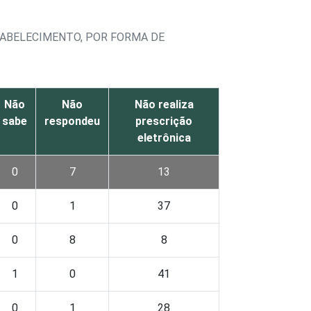
TABELECIMENTO, POR FORMA DE
Não
Não
Não realiza
sabe
respondeu
prescrição
eletrônica
0
7
13
0
1
37
0
8
8
1
0
41
0
1
28