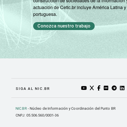
construcción de sociedades de la información 
actuación de Cetic.br incluye América Latina y
portuguesa.
Conozca nuestro trabajo
YOUTUBE DO NIC.BR
TWITTER DO NIC
FACEBOOK DO
FLICKR DO
TELEGR
LI
SIGA AL NIC.BR
NIC.BR
- Núcleo de Información y Coordinación del Punto BR
CNPJ: 05.506.560/0001-36