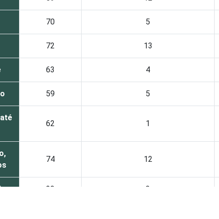
70
5
72
13
e
63
4
ão
59
5
até
62
1
o,
74
12
os
do
23
3
60
23