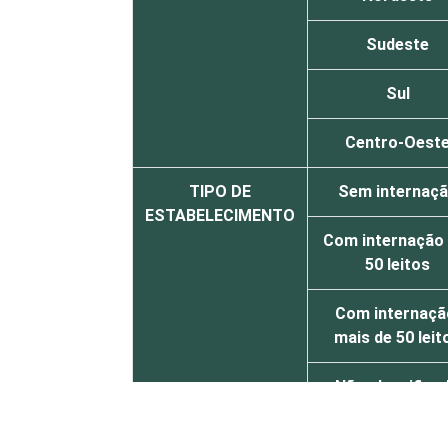
Sudeste
Sul
Centro-Oest
TIPO DE
Sem internaç
ESTABELECIMENTO
Com internação 
50 leitos
Com internaçã
mais de 50 leit
Não classifica
FAIXA ETÁRIA
Até 35 anos