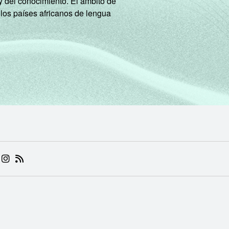
y del conocimiento. El ámbito de
 los países africanos de lengua
 (ABRE EM NOVA ABA)
.BR (ABRE EM NOVA ABA)
 NIC.BR (ABRE EM NOVA ABA)
 NIC.BR (ABRE EM NOVA ABA)
AM DO NIC.BR (ABRE EM NOVA ABA)
NKEDIN DO NIC.BR (ABRE EM NOVA ABA)
INSTAGRAM DO NIC.BR (ABRE EM NOVA ABA)
RSS DO NIC.BR (ABRE EM NOVA ABA)