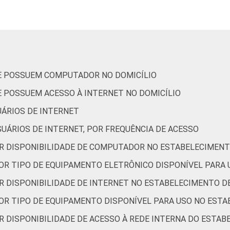
67
4
is
83
5
71
13
UE POSSUEM COMPUTADOR NO DOMICÍLIO
E POSSUEM ACESSO À INTERNET NO DOMICÍLIO
67
6
UÁRIOS DE INTERNET
computador no estabelecimento de saúde. Respostas estimula
UÁRIOS DE INTERNET, POR FREQUÊNCIA DE ACESSO
OR DISPONIBILIDADE DE COMPUTADOR NO ESTABELECIMENT
POR TIPO DE EQUIPAMENTO ELETRÔNICO DISPONÍVEL PARA
OR DISPONIBILIDADE DE INTERNET NO ESTABELECIMENTO D
POR TIPO DE EQUIPAMENTO DISPONÍVEL PARA USO NO EST
R DISPONIBILIDADE DE ACESSO À REDE INTERNA DO ESTA