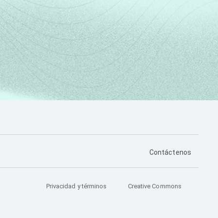
PÁGINA DE CONTA
Contáctenos
Privacidad y términos
Creative Commons