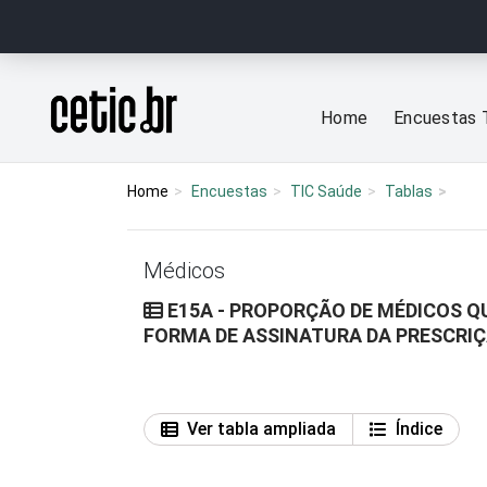
Ir para o conteúdo
Página inicial
Home
Encuestas 
Home
Encuestas
TIC Saúde
Tablas
Médicos
E15A - PROPORÇÃO DE MÉDICOS Q
FORMA DE ASSINATURA DA PRESCRI
Ver tabla ampliada
Índice