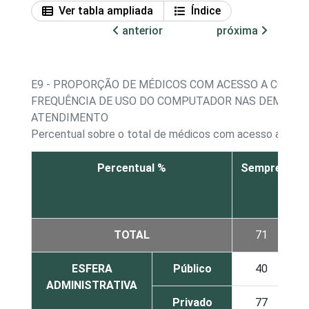
Ver tabla ampliada
Índice
anterior
próxima
E9 - PROPORÇÃO DE MÉDICOS COM ACESSO A COMPU
FREQUÊNCIA DE USO DO COMPUTADOR NAS DEMAIS A
ATENDIMENTO
Percentual sobre o total de médicos com acesso a com
Percentual %
Sempre
v
TOTAL
71
ESFERA
Público
40
ADMINISTRATIVA
Privado
77