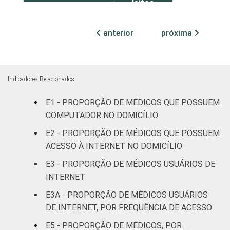
leitos
Com
anterior
próxima
internação,
77
mais de 50
leitos
Indicadores Relacionados
Não
57
E1 - PROPORÇÃO DE MÉDICOS QUE POSSUEM
classificado
COMPUTADOR NO DOMICÍLIO
FAIXA ETÁRIA
Até 35 anos
75
E2 - PROPORÇÃO DE MÉDICOS QUE POSSUEM
ACESSO À INTERNET NO DOMICÍLIO
36 a 50
63
E3 - PROPORÇÃO DE MÉDICOS USUÁRIOS DE
anos
INTERNET
51 anos ou
E3A - PROPORÇÃO DE MÉDICOS USUÁRIOS
78
mais
DE INTERNET, POR FREQUÊNCIA DE ACESSO
E5 - PROPORÇÃO DE MÉDICOS, POR
LOCALIZAÇÃO
Capital
76