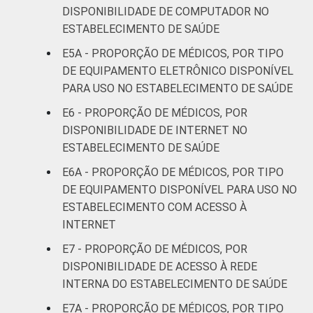
DISPONIBILIDADE DE COMPUTADOR NO
ESTABELECIMENTO DE SAÚDE
Interior
61
E5A - PROPORÇÃO DE MÉDICOS, POR TIPO
Base: 961.299 médicos com acesso a
DE EQUIPAMENTO ELETRÔNICO DISPONÍVEL
computador no estabelecimento de saúde.
PARA USO NO ESTABELECIMENTO DE SAÚDE
Respostas estimuladas. Dados coletados
E6 - PROPORÇÃO DE MÉDICOS, POR
entre novembro de 2015 e junho de 2016.
DISPONIBILIDADE DE INTERNET NO
Considera-se computador os seguintes
ESTABELECIMENTO DE SAÚDE
equipamentos: computador de mesa,
notebook, netbook e tablet.
E6A - PROPORÇÃO DE MÉDICOS, POR TIPO
DE EQUIPAMENTO DISPONÍVEL PARA USO NO
ESTABELECIMENTO COM ACESSO À
INTERNET
E7 - PROPORÇÃO DE MÉDICOS, POR
DISPONIBILIDADE DE ACESSO À REDE
INTERNA DO ESTABELECIMENTO DE SAÚDE
E7A - PROPORÇÃO DE MÉDICOS, POR TIPO