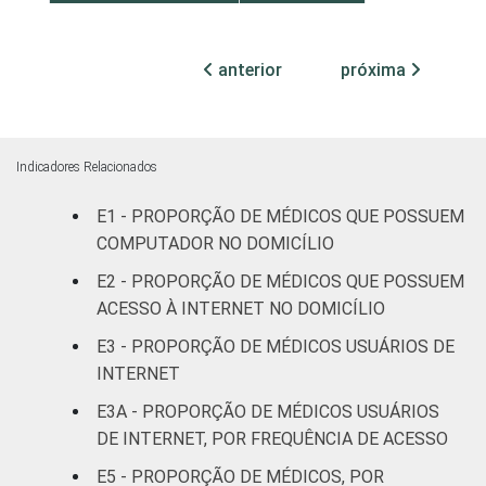
Com
internação,
anterior
próxima
94
mais de 50
leitos
Não
Indicadores Relacionados
88
classificado
E1 - PROPORÇÃO DE MÉDICOS QUE POSSUEM
FAIXA ETÁRIA
COMPUTADOR NO DOMICÍLIO
Até 35 anos
80
E2 - PROPORÇÃO DE MÉDICOS QUE POSSUEM
36 a 50
ACESSO À INTERNET NO DOMICÍLIO
88
anos
E3 - PROPORÇÃO DE MÉDICOS USUÁRIOS DE
INTERNET
51 anos ou
78
mais
E3A - PROPORÇÃO DE MÉDICOS USUÁRIOS
DE INTERNET, POR FREQUÊNCIA DE ACESSO
LOCALIZAÇÃO
Capital
93
E5 - PROPORÇÃO DE MÉDICOS, POR