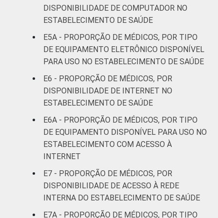
DISPONIBILIDADE DE COMPUTADOR NO
ESTABELECIMENTO DE SAÚDE
Interior
9
E5A - PROPORÇÃO DE MÉDICOS, POR TIPO
Base: 961.299 médicos com acesso a
DE EQUIPAMENTO ELETRÔNICO DISPONÍVEL
computador no estabelecimento de saúde.
PARA USO NO ESTABELECIMENTO DE SAÚDE
Respostas estimuladas. Dados coletados
E6 - PROPORÇÃO DE MÉDICOS, POR
entre novembro de 2015 e junho de 2016.
DISPONIBILIDADE DE INTERNET NO
"Não está disponível" refere-se aos
ESTABELECIMENTO DE SAÚDE
profissionais que declararam não haver
disponibilidade eletrônica do dado no
E6A - PROPORÇÃO DE MÉDICOS, POR TIPO
estabelecimento de saúde.
DE EQUIPAMENTO DISPONÍVEL PARA USO NO
Considera-se computador os seguintes
ESTABELECIMENTO COM ACESSO À
equipamentos: computador de mesa,
INTERNET
notebook, netbook e tablet.
E7 - PROPORÇÃO DE MÉDICOS, POR
DISPONIBILIDADE DE ACESSO À REDE
INTERNA DO ESTABELECIMENTO DE SAÚDE
E7A - PROPORÇÃO DE MÉDICOS, POR TIPO