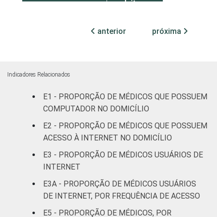
leitos
Com
anterior
próxima
internação,
13
mais de 50
leitos
Indicadores Relacionados
Não
14
E1 - PROPORÇÃO DE MÉDICOS QUE POSSUEM
classificado
COMPUTADOR NO DOMICÍLIO
FAIXA ETÁRIA
Até 35 anos
23
E2 - PROPORÇÃO DE MÉDICOS QUE POSSUEM
ACESSO À INTERNET NO DOMICÍLIO
36 a 50
10
E3 - PROPORÇÃO DE MÉDICOS USUÁRIOS DE
anos
INTERNET
51 anos ou
E3A - PROPORÇÃO DE MÉDICOS USUÁRIOS
6
mais
DE INTERNET, POR FREQUÊNCIA DE ACESSO
E5 - PROPORÇÃO DE MÉDICOS, POR
LOCALIZAÇÃO
Capital
16