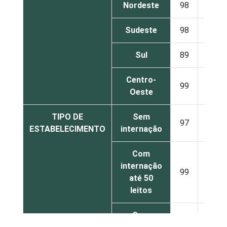
Nordeste
98
2
Sudeste
98
2
Sul
89
0
Centro-
99
1
Oeste
TIPO DE
Sem
97
3
ESTABELECIMENTO
internação
Com
internação
99
1
até 50
leitos
Com