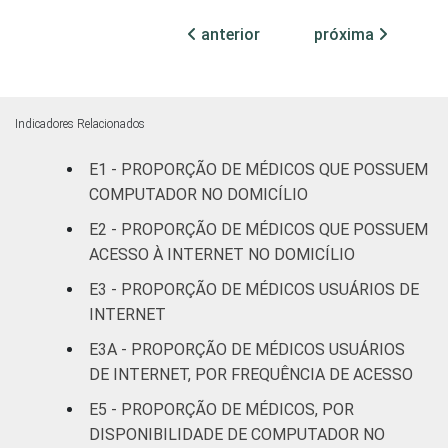
internação,
91
0
mais de 50
anterior
próxima
leitos
Não
99
1
classificado
Indicadores Relacionados
E1 - PROPORÇÃO DE MÉDICOS QUE POSSUEM
FAIXA ETÁRIA
Até 35 anos
82
0
COMPUTADOR NO DOMICÍLIO
36 a 50
E2 - PROPORÇÃO DE MÉDICOS QUE POSSUEM
99
1
anos
ACESSO À INTERNET NO DOMICÍLIO
E3 - PROPORÇÃO DE MÉDICOS USUÁRIOS DE
51 anos ou
98
2
INTERNET
mais
E3A - PROPORÇÃO DE MÉDICOS USUÁRIOS
LOCALIZAÇÃO
Capital
89
1
DE INTERNET, POR FREQUÊNCIA DE ACESSO
E5 - PROPORÇÃO DE MÉDICOS, POR
Interior
99
1
DISPONIBILIDADE DE COMPUTADOR NO