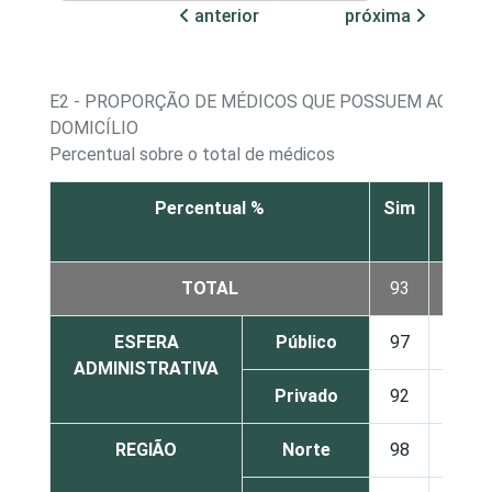
anterior
próxima
E2 - PROPORÇÃO DE MÉDICOS QUE POSSUEM ACESSO
DOMICÍLIO
Percentual sobre o total de médicos
Percentual %
Sim
Não
TOTAL
93
1
ESFERA
Público
97
3
ADMINISTRATIVA
Privado
92
0
REGIÃO
Norte
98
2