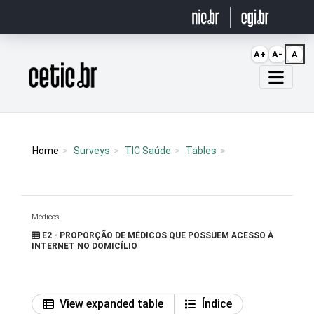
Ir para o conteúdo
A+
A-
A
Página inicial
Home
Surveys
TIC Saúde
Tables
Médicos
E2 - PROPORÇÃO DE MÉDICOS QUE POSSUEM ACESSO À
INTERNET NO DOMICÍLIO
View expanded table
Índice