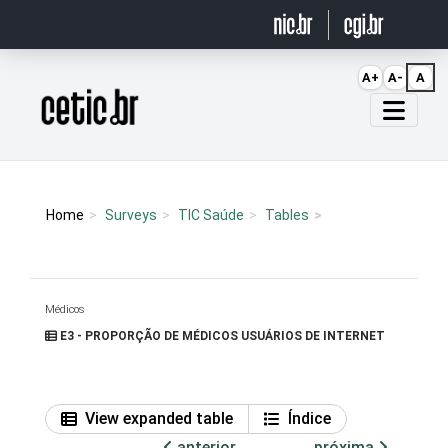
Ir para o conteúdo
A+
A-
A
Página inicial
Home
Surveys
TIC Saúde
Tables
Médicos
E3 - PROPORÇÃO DE MÉDICOS USUÁRIOS DE INTERNET
View expanded table
Índice
anterior
próxima