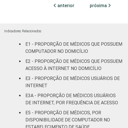
leitos
anterior
próxima
Não
100
0
classificado
Indicadores Relacionados
FAIXA ETÁRIA
Até 35 anos
100
0
E1 - PROPORÇÃO DE MÉDICOS QUE POSSUEM
COMPUTADOR NO DOMICÍLIO
36 a 50
99
0
anos
E2 - PROPORÇÃO DE MÉDICOS QUE POSSUEM
ACESSO À INTERNET NO DOMICÍLIO
51 anos ou
97
3
E3 - PROPORÇÃO DE MÉDICOS USUÁRIOS DE
mais
INTERNET
LOCALIZAÇÃO
Capital
99
1
E3A - PROPORÇÃO DE MÉDICOS USUÁRIOS
DE INTERNET, POR FREQUÊNCIA DE ACESSO
Interior
99
1
E5 - PROPORÇÃO DE MÉDICOS, POR
DISPONIBILIDADE DE COMPUTADOR NO
Base: 1.081.866 médicos . Dados coletados
ESTABELECIMENTO DE SAÚDE