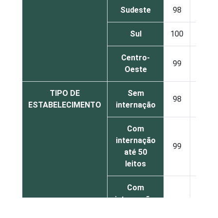
Sudeste
98
2
Sul
100
0
Centro-
99
1
Oeste
TIPO DE
Sem
98
2
ESTABELECIMENTO
internação
Com
internação
99
1
até 50
leitos
Com
internação,
99
1
mais de 50