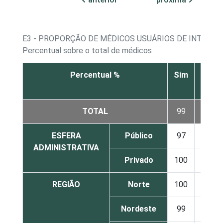
E3 - PROPORÇÃO DE MÉDICOS USUÁRIOS DE INTERNE
Percentual sobre o total de médicos
Percentual %
Sim
Não
TOTAL
99
1
ESFERA
Público
97
2
ADMINISTRATIVA
Privado
100
0
REGIÃO
Norte
100
0
Nordeste
99
1