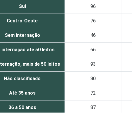
Sul
96
Centro-Oeste
76
Sem internação
46
internação até 50 leitos
66
ternação, mais de 50 leitos
93
Não classificado
80
Até 35 anos
72
36 a 50 anos
87
51 anos ou mais
78