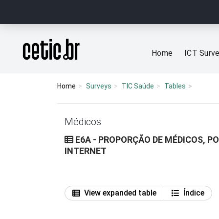
Ir para o conteúdo
Página inicial
Home
ICT Surv
Home
Surveys
TIC Saúde
Tables
Médicos
E6A - PROPORÇÃO DE MÉDICOS, P
INTERNET
View expanded table
Índice