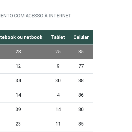
MENTO COM ACESSO À INTERNET
tebook ou netbook
Tablet
Celular
28
25
85
12
9
77
34
30
88
14
4
86
39
14
80
23
11
85