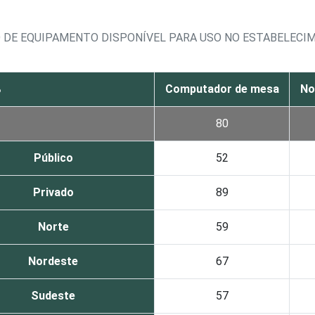
O DE EQUIPAMENTO DISPONÍVEL PARA USO NO ESTABELECI
%
Computador de mesa
No
80
Público
52
Privado
89
Norte
59
Nordeste
67
Sudeste
57