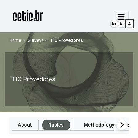
Ir para o conteúdo
Página inicial
A+
A-
A
Home
Surveys
TIC Provedores
TIC Provedores
About
Tables
Methodology
(Available i