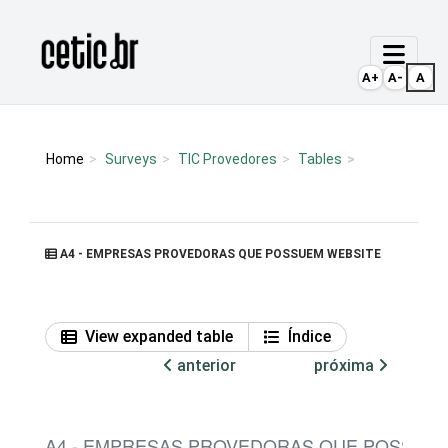
Ir para o conteúdo
Página inicial
A+
A-
A
Home
Surveys
TIC Provedores
Tables
A4 - EMPRESAS PROVEDORAS QUE POSSUEM WEBSITE
View expanded table
Índice
anterior
próxima
A4 - EMPRESAS PROVEDORAS QUE POSSUE