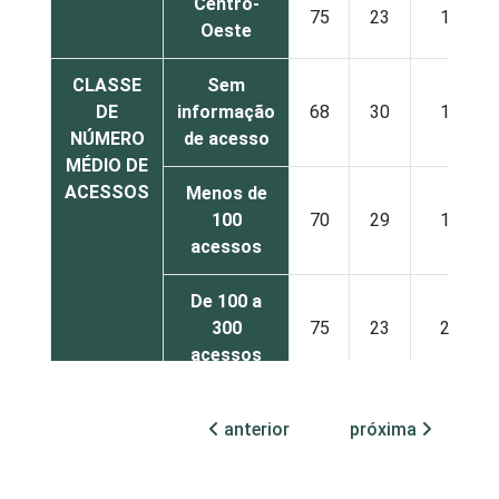
Centro-
75
23
1
Oeste
CLASSE
Sem
DE
informação
68
30
1
NÚMERO
de acesso
MÉDIO DE
ACESSOS
Menos de
100
70
29
1
acessos
De 100 a
300
75
23
2
acessos
De 301 a
anterior
próxima
1.000
89
11
0
acessos