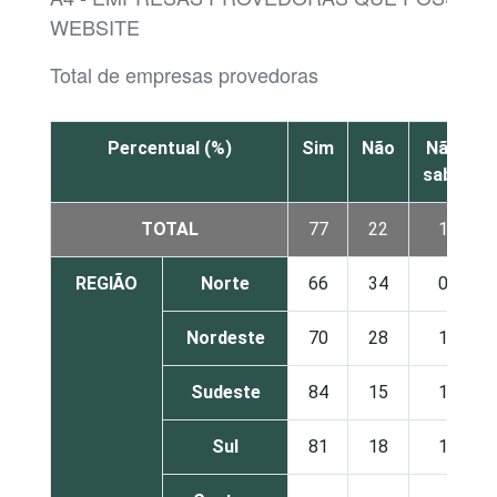
WEBSITE
Total de empresas provedoras
Percentual (%)
Sim
Não
Não
sabe
TOTAL
77
22
1
REGIÃO
Norte
66
34
0
Nordeste
70
28
1
Sudeste
84
15
1
Sul
81
18
1