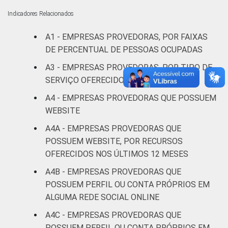
De 1.001 a
Indicadores Relacionados
5.000
94
5
1
acessos
A1 - EMPRESAS PROVEDORAS, POR FAIXAS
DE PERCENTUAL DE PESSOAS OCUPADAS
5.001 a
A3 - EMPRESAS PROVEDORAS, POR TIPO DE
45.000
98
2
0
SERVIÇO OFERECIDO
acessos
A4 - EMPRESAS PROVEDORAS QUE POSSUEM
Mais de
WEBSITE
45.000
100
0
0
A4A - EMPRESAS PROVEDORAS QUE
acessos
POSSUEM WEBSITE, POR RECURSOS
OFERECIDOS NOS ÚLTIMOS 12 MESES
Fonte: CGI.br/NIC.br, Centro Regional de
Estudos para o Desenvolvimento da
A4B - EMPRESAS PROVEDORAS QUE
Sociedade da Informação (Cetic.br),
POSSUEM PERFIL OU CONTA PRÓPRIOS EM
Pesquisa sobre o setor de provimento de
ALGUMA REDE SOCIAL ONLINE
serviços de Internet no Brasil - TIC
A4C - EMPRESAS PROVEDORAS QUE
Provedores 2020.
POSSUEM PERFIL OU CONTA PRÓPRIOS EM