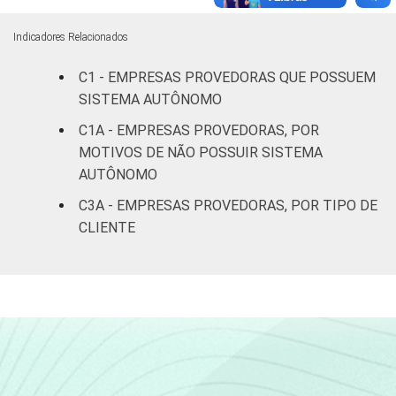
De 301 a
1.000
9
9
0
Indicadores Relacionados
acessos
C1 - EMPRESAS PROVEDORAS QUE POSSUEM
De 1.001 a
SISTEMA AUTÔNOMO
5.000
1
3
1
C1A - EMPRESAS PROVEDORAS, POR
acessos
MOTIVOS DE NÃO POSSUIR SISTEMA
AUTÔNOMO
5.001 a
45.000
1
0
0
C3A - EMPRESAS PROVEDORAS, POR TIPO DE
acessos
CLIENTE
Mais de
45.000
0
0
0
acessos
Fonte: CGI.br/NIC.br, Centro Regional de
Estudos para o Desenvolvimento da
Sociedade da Informação (Cetic.br),