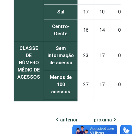
Sul
17
10
0
Centro-
16
14
0
Oeste
CLASSE
Sem
DE
informação
23
17
0
NÚMERO
de acesso
MÉDIO DE
ACESSOS
Menos de
100
27
17
0
acessos
De 100 a
300
20
14
1
anterior
próxima
acessos