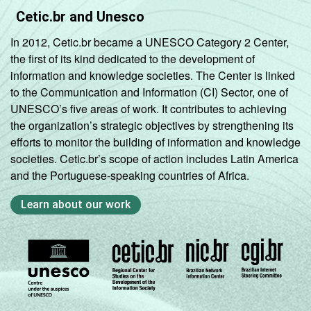
Pesquisa sobre o setor de provimento de
Cetic.br and Unesco
serviços de Internet no Brasil - TIC
In 2012, Cetic.br became a UNESCO Category 2 Center,
Provedores 2020.
the first of its kind dedicated to the development of
information and knowledge societies. The Center is linked
to the Communication and Information (CI) Sector, one of
UNESCO’s five areas of work. It contributes to achieving
the organization’s strategic objectives by strengthening its
efforts to monitor the building of information and knowledge
societies. Cetic.br’s scope of action includes Latin America
and the Portuguese-speaking countries of Africa.
Learn about our work