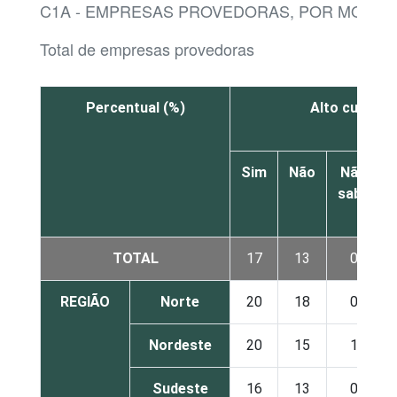
C1A - EMPRESAS PROVEDORAS, POR MOTIV
Total de empresas provedoras
Percentual (%)
Alto custo d
Sim
Não
Não
sabe
TOTAL
17
13
0
REGIÃO
Norte
20
18
0
Nordeste
20
15
1
Sudeste
16
13
0