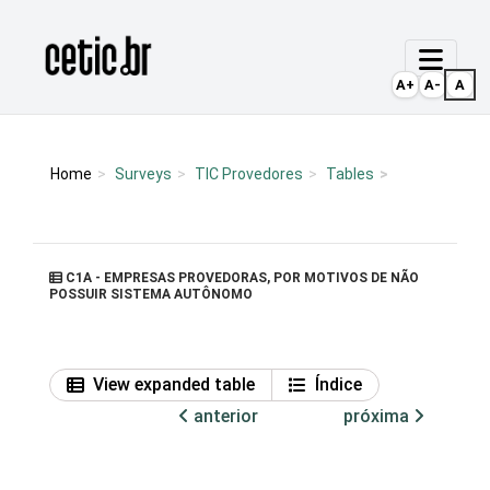
Ir para o conteúdo
Página inicial
A+
A-
A
Home
Surveys
TIC Provedores
Tables
C1A - EMPRESAS PROVEDORAS, POR MOTIVOS DE NÃO
POSSUIR SISTEMA AUTÔNOMO
View expanded table
Índice
anterior
próxima