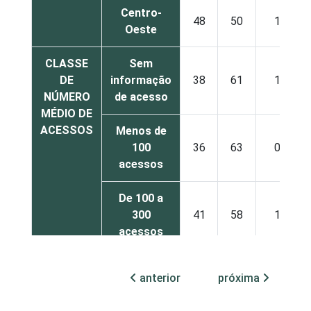
Centro-
48
50
1
Oeste
CLASSE
Sem
DE
informação
38
61
1
NÚMERO
de acesso
MÉDIO DE
ACESSOS
Menos de
100
36
63
0
acessos
De 100 a
300
41
58
1
acessos
De 301 a
anterior
próxima
1.000
51
49
0
acessos