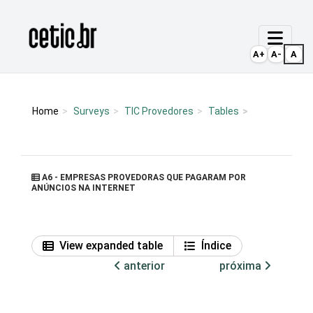
Ir para o conteúdo
Página inicial
A+
A-
A
Home
Surveys
TIC Provedores
Tables
A6 - EMPRESAS PROVEDORAS QUE PAGARAM POR
ANÚNCIOS NA INTERNET
View expanded table
Índice
anterior
próxima