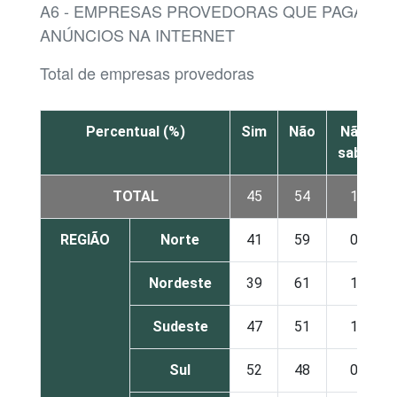
A6 - EMPRESAS PROVEDORAS QUE PAGARA
ANÚNCIOS NA INTERNET
Total de empresas provedoras
Percentual (%)
Sim
Não
Não
sabe
TOTAL
45
54
1
REGIÃO
Norte
41
59
0
Nordeste
39
61
1
Sudeste
47
51
1
Sul
52
48
0