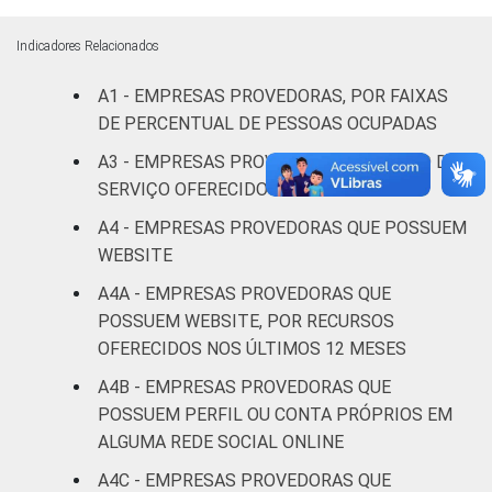
De 1.001 a
Indicadores Relacionados
5.000
68
30
2
acessos
A1 - EMPRESAS PROVEDORAS, POR FAIXAS
DE PERCENTUAL DE PESSOAS OCUPADAS
5.001 a
A3 - EMPRESAS PROVEDORAS, POR TIPO DE
45.000
75
17
6
SERVIÇO OFERECIDO
acessos
A4 - EMPRESAS PROVEDORAS QUE POSSUEM
Mais de
WEBSITE
45.000
100
0
0
A4A - EMPRESAS PROVEDORAS QUE
acessos
POSSUEM WEBSITE, POR RECURSOS
OFERECIDOS NOS ÚLTIMOS 12 MESES
Fonte: CGI.br/NIC.br, Centro Regional de
Estudos para o Desenvolvimento da
A4B - EMPRESAS PROVEDORAS QUE
Sociedade da Informação (Cetic.br),
POSSUEM PERFIL OU CONTA PRÓPRIOS EM
Pesquisa sobre o setor de provimento de
ALGUMA REDE SOCIAL ONLINE
serviços de Internet no Brasil - TIC
A4C - EMPRESAS PROVEDORAS QUE
Provedores 2020.