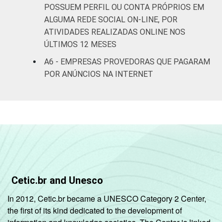
POSSUEM PERFIL OU CONTA PRÓPRIOS EM
Pesquisa sobre o setor de provimento de
ALGUMA REDE SOCIAL ON-LINE, POR
serviços de Internet no Brasil - TIC
ATIVIDADES REALIZADAS ONLINE NOS
Provedores 2020.
ÚLTIMOS 12 MESES
A6 - EMPRESAS PROVEDORAS QUE PAGARAM
POR ANÚNCIOS NA INTERNET
Cetic.br and Unesco
In 2012, Cetic.br became a UNESCO Category 2 Center,
the first of its kind dedicated to the development of