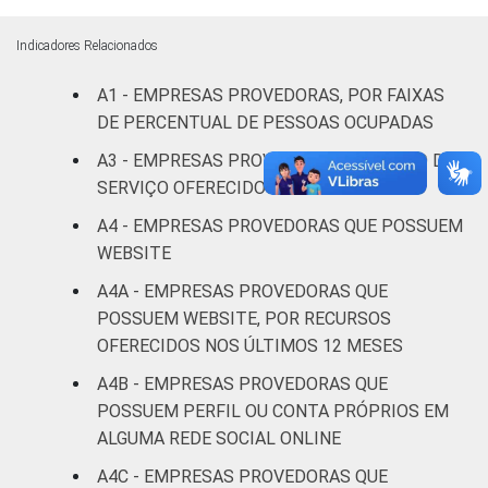
De 301 a
1.000
81
19
-
Indicadores Relacionados
acessos
A1 - EMPRESAS PROVEDORAS, POR FAIXAS
De 1.001 a
DE PERCENTUAL DE PESSOAS OCUPADAS
5.000
83
17
-
A3 - EMPRESAS PROVEDORAS, POR TIPO DE
acessos
SERVIÇO OFERECIDO
5.001 a
A4 - EMPRESAS PROVEDORAS QUE POSSUEM
45.000
87
13
-
WEBSITE
acessos
A4A - EMPRESAS PROVEDORAS QUE
POSSUEM WEBSITE, POR RECURSOS
Mais de
OFERECIDOS NOS ÚLTIMOS 12 MESES
45.000
100
0
-
acessos
A4B - EMPRESAS PROVEDORAS QUE
POSSUEM PERFIL OU CONTA PRÓPRIOS EM
Fonte: CGI.br/NIC.br, Centro Regional de
ALGUMA REDE SOCIAL ONLINE
Estudos para o Desenvolvimento da
A4C - EMPRESAS PROVEDORAS QUE
Sociedade da Informação (Cetic.br),