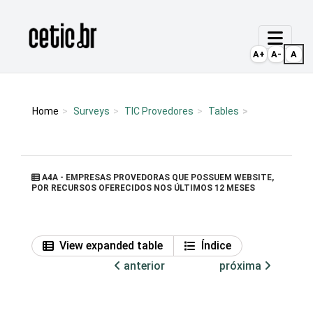
Ir para o conteúdo
Página inicial
A+
A-
A
Home
Surveys
TIC Provedores
Tables
A4A - EMPRESAS PROVEDORAS QUE POSSUEM WEBSITE,
POR RECURSOS OFERECIDOS NOS ÚLTIMOS 12 MESES
View expanded table
Índice
anterior
próxima