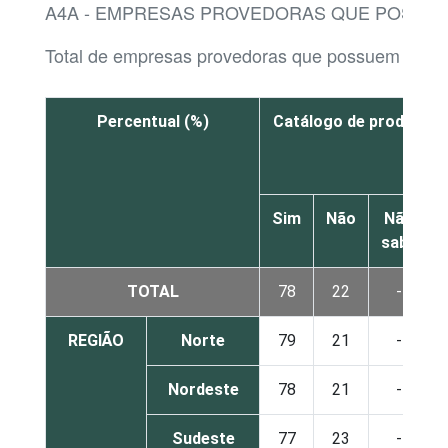
A4A - EMPRESAS PROVEDORAS QUE POSSUE
Total de empresas provedoras que possuem webs
Percentual (%)
Catálogo de produtos 
Sim
Não
Não
sabe
TOTAL
78
22
-
REGIÃO
Norte
79
21
-
Nordeste
78
21
-
Sudeste
77
23
-