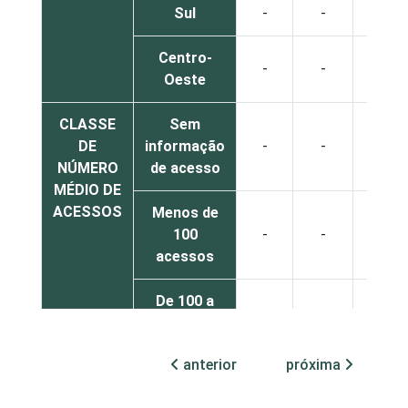
Sul
-
-
0
Centro-
-
-
0
Oeste
CLASSE
Sem
DE
informação
-
-
0
NÚMERO
de acesso
MÉDIO DE
ACESSOS
Menos de
100
-
-
0
acessos
De 100 a
300
-
-
0
acessos
anterior
próxima
De 301 a