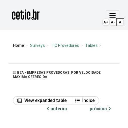
Ir para o conteúdo
Página inicial
A+
A-
A
Home
Surveys
TIC Provedores
Tables
B7A - EMPRESAS PROVEDORAS, POR VELOCIDADE
MÁXIMA OFERECIDA
View expanded table
Índice
anterior
próxima