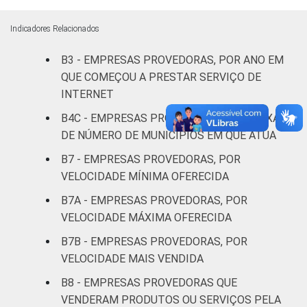
1.000
-
-
0
acessos
Indicadores Relacionados
De 1.001 a
B3 - EMPRESAS PROVEDORAS, POR ANO EM
5.000
-
-
0
QUE COMEÇOU A PRESTAR SERVIÇO DE
acessos
INTERNET
B4C - EMPRESAS PROVEDORAS, POR FAIXA
5.001 a
DE NÚMERO DE MUNICÍPIOS EM QUE ATUA
45.000
-
-
0
acessos
B7 - EMPRESAS PROVEDORAS, POR
VELOCIDADE MÍNIMA OFERECIDA
Mais de
B7A - EMPRESAS PROVEDORAS, POR
45.000
-
-
0
VELOCIDADE MÁXIMA OFERECIDA
acessos
B7B - EMPRESAS PROVEDORAS, POR
Fonte: CGI.br/NIC.br, Centro Regional de
VELOCIDADE MAIS VENDIDA
Estudos para o Desenvolvimento da
B8 - EMPRESAS PROVEDORAS QUE
Sociedade da Informação (Cetic.br),
VENDERAM PRODUTOS OU SERVIÇOS PELA
Pesquisa sobre o setor de provimento de