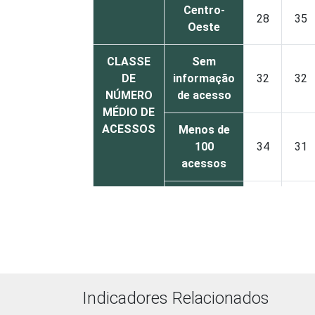
Centro-
28
35
Oeste
CLASSE
Sem
DE
informação
32
32
NÚMERO
de acesso
MÉDIO DE
ACESSOS
Menos de
100
34
31
acessos
De 100 a
300
30
34
acessos
De 301 a
1.000
28
26
Indicadores Relacionados
acessos