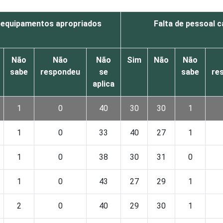
e equipamentos apropriados
Falta de pessoal 
Não
Não
Não
Sim
Não
Não
sabe
respondeu
se
sabe
re
aplica
1
0
40
30
30
1
1
0
33
40
27
1
1
0
38
30
31
0
1
0
43
27
29
1
2
0
40
29
30
1