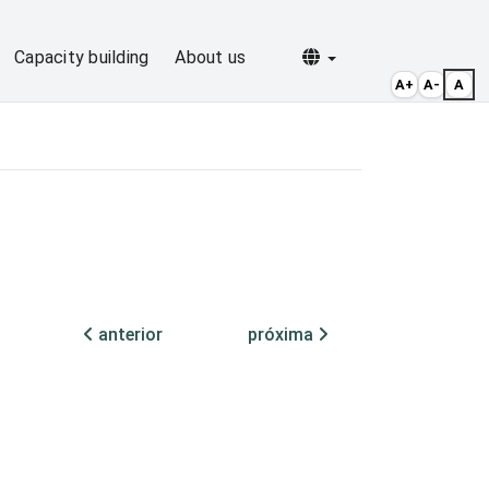
Selecionar idioma
Capacity building
About us
A+
A-
A
anterior
próxima