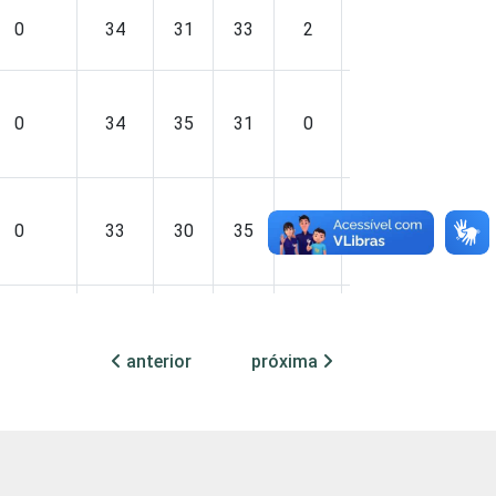
0
34
31
33
2
1
3
0
34
35
31
0
0
3
0
33
30
35
2
0
3
0
34
30
34
2
0
3
anterior
próxima
0
46
28
25
0
0
4