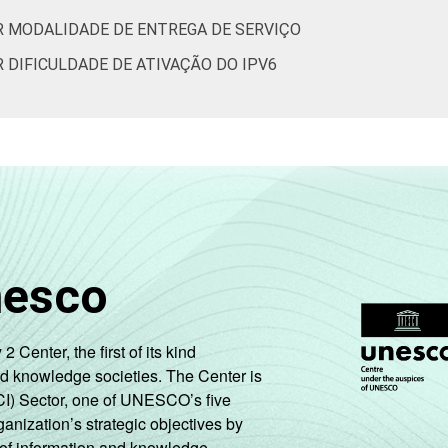
R MODALIDADE DE ENTREGA DE SERVIÇO
3
0
55
22
22
2
 DIFICULDADE DE ATIVAÇÃO DO IPV6
3
0
77
15
8
1
0
0
79
21
0
0
nesco
de Estudos para o Desenvolvimento da Sociedade da Informação (
Brasil - TIC Provedores 2020.
enter, the first of its kind
nd knowledge societies. The Center is
CI) Sector, one of UNESCO’s five
ganization’s strategic objectives by
ng of information and knowledge