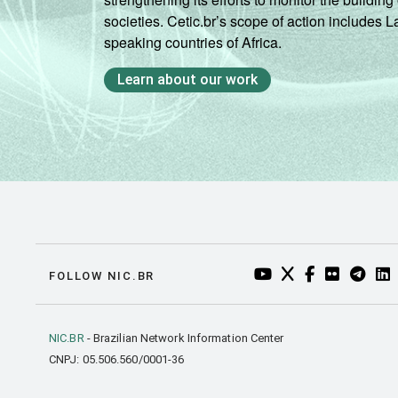
societies. Cetic.br’s scope of action includes 
speaking countries of Africa.
Learn about our work
YOUTUBE DO NIC.BR
TWITTER DO NIC
FACEBOOK DO
FLICKR DO
TELEGR
LI
FOLLOW NIC.BR
NIC.BR
- Brazilian Network Information Center
CNPJ: 05.506.560/0001-36