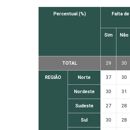
Percentual (%)
Falta d
Sim
Não
TOTAL
29
30
REGIÃO
Norte
37
30
Nordeste
30
31
Sudeste
27
28
Sul
30
28