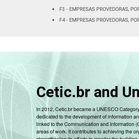
De 1.001 a
F3 - EMPRESAS PROVEDORAS, PO
5.000
19
23
F4 - EMPRESAS PROVEDORAS, POR
acessos
5.001 a
45.000
11
10
acessos
Mais de
45.000
0
21
acessos
Cetic.br and U
Fonte: CGI.br/NIC.br, Centro Regional 
provimento de serviços de Internet no 
In 2012, Cetic.br became a UNESCO Category 2 C
dedicated to the development of information a
linked to the Communication and Information (
areas of work. It contributes to achieving the or
strengthening its efforts to monitor the buildi