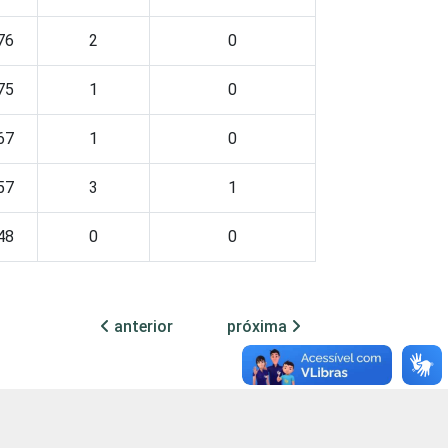
76
2
0
75
1
0
67
1
0
57
3
1
48
0
0
Cetic.br), Pesquisa sobre o setor de
anterior
próxima