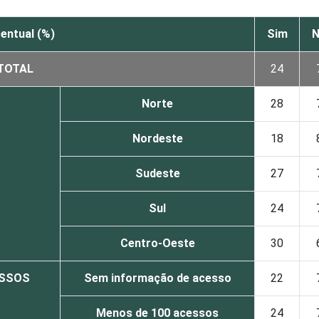
entual (%)
Sim
N
TOTAL
24
Norte
28
Nordeste
18
Sudeste
27
Sul
24
Centro-Oeste
30
ESSOS
Sem informação de acesso
22
Menos de 100 acessos
24