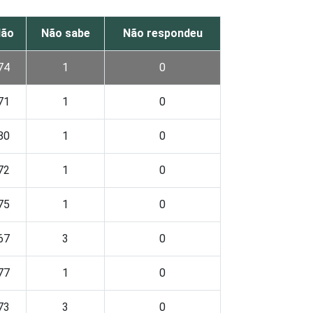
ão
Não sabe
Não respondeu
74
1
0
71
1
0
80
1
0
72
1
0
75
1
0
67
3
0
77
1
0
73
3
0