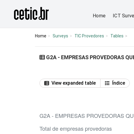
Ir para o conteúdo
Página inicial
Home
ICT Surv
Home
Surveys
TIC Provedores
Tables
G2A - EMPRESAS PROVEDORAS QUE
View expanded table
Índice
G2A - EMPRESAS PROVEDORAS QU
Total de empresas provedoras