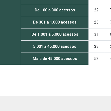
De 100 a 300 acessos
22
De 301 a 1.000 acessos
23
De 1.001 a 5.000 acessos
31
5.001 a 45.000 acessos
39
Mais de 45.000 acessos
52
de Estudos para o Desenvolvimento da Sociedade da Informação (
Brasil - TIC Provedores 2020.