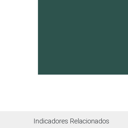
Fonte: CGI.br/NIC.br, Centro Regional 
provimento de serviços de Internet no 
Indicadores Relacionados