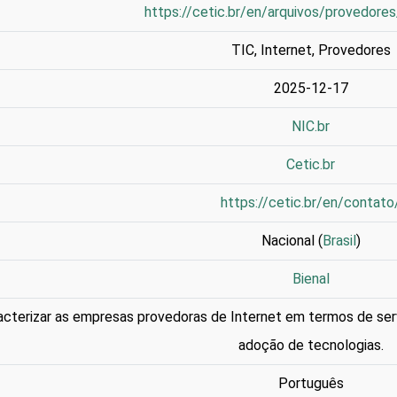
https://cetic.br/en/arquivos/provedore
TIC
,
Internet
,
Provedores
2025-12-17
NIC.br
Cetic.br
https://cetic.br/en/contato
Nacional (
Brasil
)
Bienal
acterizar as empresas provedoras de Internet em termos de ser
adoção de tecnologias.
Português