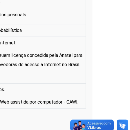
;
dos pessoais.
babilística
Internet
uem licença concedida pela Anatel para
edoras de acesso à Internet no Brasil.
os.
a Web assistida por computador - CAWI.