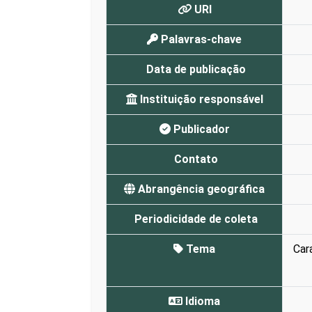
URI
Palavras-chave
Data de publicação
Instituição responsável
Publicador
Contato
Abrangência geográfica
Periodicidade de coleta
Tema
Car
Idioma