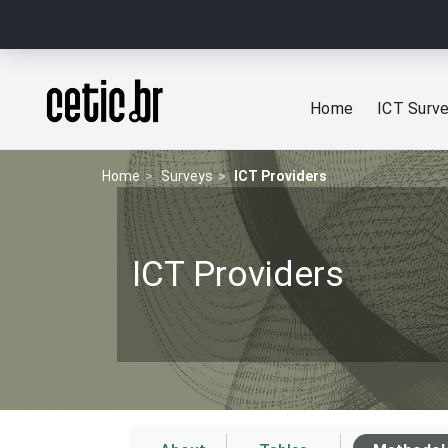
Ir para o conteúdo
Página inicial
Home
ICT Surv
Home
Surveys
ICT Providers
ICT Providers