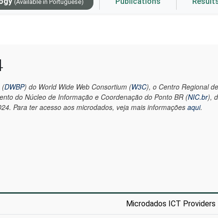
logy
Publications
Result
(Available in Portuguese)
4
 (
DWBP
) do World Wide Web Consortium (
W3C
), o Centro Regional 
mento do Núcleo de Informação e Coordenação do Ponto BR (
NIC.br
), 
4. Para ter acesso aos microdados, veja mais informações
aqui
.
Microdados ICT Providers