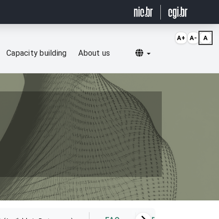
A+
A-
A
Selecionar idioma
Capacity building
About us