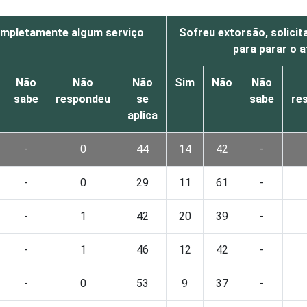
mpletamente algum serviço
Sofreu extorsão, solici
para parar o 
Não
Não
Não
Sim
Não
Não
sabe
respondeu
se
sabe
re
aplica
-
0
44
14
42
-
-
0
29
11
61
-
-
1
42
20
39
-
-
1
46
12
42
-
-
0
53
9
37
-