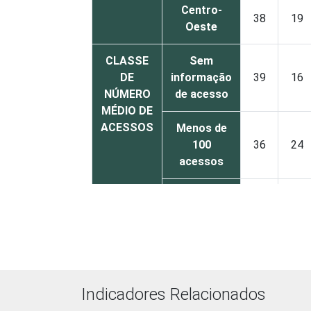
Centro-
38
19
Oeste
CLASSE
Sem
DE
informação
39
16
NÚMERO
de acesso
MÉDIO DE
ACESSOS
Menos de
100
36
24
acessos
De 100 a
300
39
18
acessos
De 301 a
1.000
43
17
Indicadores Relacionados
acessos