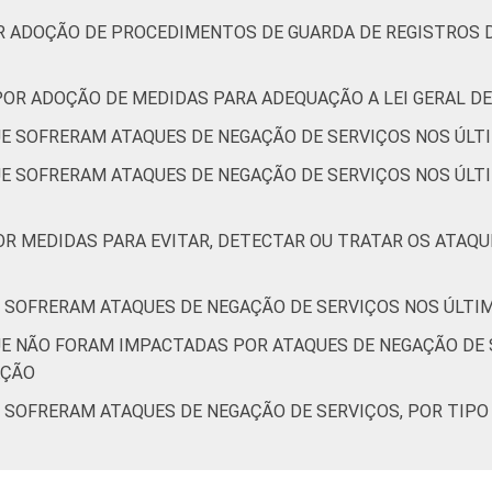
R ADOÇÃO DE PROCEDIMENTOS DE GUARDA DE REGISTROS D
-
0
46
11
43
-
POR ADOÇÃO DE MEDIDAS PARA ADEQUAÇÃO A LEI GERAL DE
E SOFRERAM ATAQUES DE NEGAÇÃO DE SERVIÇOS NOS ÚLT
-
0
71
3
26
-
E SOFRERAM ATAQUES DE NEGAÇÃO DE SERVIÇOS NOS ÚLTI
OR MEDIDAS PARA EVITAR, DETECTAR OU TRATAR OS ATAQU
-
0
31
0
69
-
 SOFRERAM ATAQUES DE NEGAÇÃO DE SERVIÇOS NOS ÚLTI
E NÃO FORAM IMPACTADAS POR ATAQUES DE NEGAÇÃO DE S
de Estudos para o Desenvolvimento da Sociedade da Informação (
AÇÃO
Brasil - TIC Provedores 2020.
 SOFRERAM ATAQUES DE NEGAÇÃO DE SERVIÇOS, POR TIPO