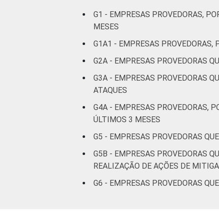
De 1.001 a
G1 - EMPRESAS PROVEDORAS, PO
5.000
32
22
MESES
acessos
G1A1 - EMPRESAS PROVEDORAS, 
G2A - EMPRESAS PROVEDORAS QU
5.001 a
45.000
3
25
G3A - EMPRESAS PROVEDORAS QU
acessos
ATAQUES
G4A - EMPRESAS PROVEDORAS, P
Mais de
ÚLTIMOS 3 MESES
45.000
0
69
acessos
G5 - EMPRESAS PROVEDORAS QUE
G5B - EMPRESAS PROVEDORAS QU
Fonte: CGI.br/NIC.br, Centro Regional 
REALIZAÇÃO DE AÇÕES DE MITIG
provimento de serviços de Internet no 
G6 - EMPRESAS PROVEDORAS QUE