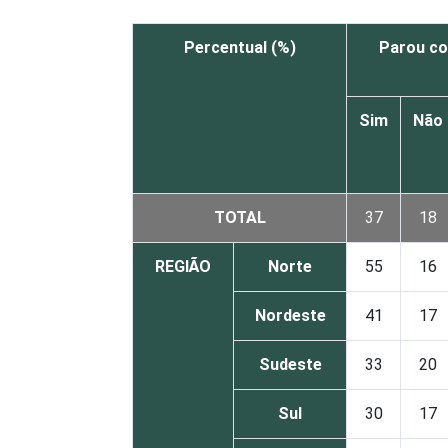
Percentual (%)
Parou co
Sim
Não
TOTAL
37
18
REGIÃO
Norte
55
16
Nordeste
41
17
Sudeste
33
20
Sul
30
17