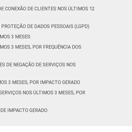
E CONEXÃO DE CLIENTES NOS ÚLTIMOS 12
-
46
51
3
-
0
4
 PROTEÇÃO DE DADOS PESSOAIS (LGPD)
IMOS 3 MESES
-
71
26
2
-
0
7
MOS 3 MESES, POR FREQUÊNCIA DOS
ES DE NEGAÇÃO DE SERVIÇOS NOS
-
31
69
0
-
0
3
MOS 3 MESES, POR IMPACTO GERADO
ERVIÇOS NOS ÚLTIMOS 3 MESES, POR
Cetic.br), Pesquisa sobre o setor de
 DE IMPACTO GERADO