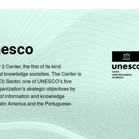
nesco
enter, the first of its kind
nd knowledge societies. The Center is
CI) Sector, one of UNESCO’s five
ganization’s strategic objectives by
ng of information and knowledge
Latin America and the Portuguese-