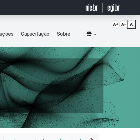
A+
A-
A
Selecionar idioma
cações
Capacitação
Sobre