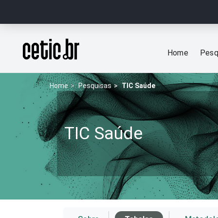
Ir para o conteúdo
Página inicial
Home
Pesq
Home
Pesquisas
TIC Saúde
TIC Saúde