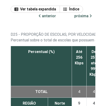
Ver tabela expandida
Índice
anterior
próxima
D25 - PROPORÇÃO DE ESCOLAS, POR VELOCIDADE DE
Percentual sobre o total de escolas que possuem conexã
Percentual (%)
Até
De
256
257
Kbps
até
999
Kbps
TOTAL
4
4
REGIÃO
Norte
9
4