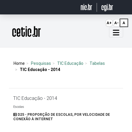
Ir para o conteúdo
A+
A-
A
Página inicial
Home
Pesquisas
TIC Educação
Tabelas
TIC Educação - 2014
TIC Educação - 2014
Escolas
D25 - PROPORÇÃO DE ESCOLAS, POR VELOCIDADE DE
CONEXÃO À INTERNET