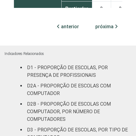
Particular
2
2
1
Base: 841 escolas que possuem conexão à
anterior
próxima
Internet. Respostas múltiplas e estimuladas.
Dados coletados entre setembro de 2014 e
março de 2015.
Fonte: NIC.br - set 2014 / mar 2015
Indicadores Relacionados
D1 - PROPORÇÃO DE ESCOLAS, POR
PRESENÇA DE PROFISSIONAIS
D2A - PROPORÇÃO DE ESCOLAS COM
COMPUTADOR
D2B - PROPORÇÃO DE ESCOLAS COM
COMPUTADOR, POR NÚMERO DE
COMPUTADORES
D3 - PROPORÇÃO DE ESCOLAS, POR TIPO DE