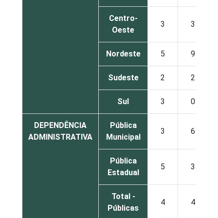
Centro-
3
3
Oeste
Nordeste
5
9
Sudeste
2
2
Sul
3
0
DEPENDÊNCIA
Pública
3
6
ADMINISTRATIVA
Municipal
Pública
5
3
Estadual
Total -
4
4
Públicas