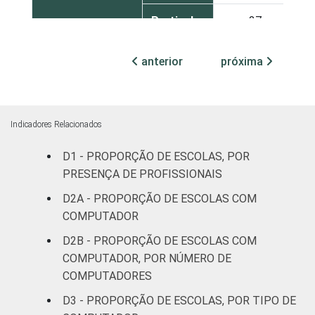
Particular
27
1
Base: 237 escolas que possuem tablet em
anterior
próxima
funcionamento. Dados coletados entre
setembro de 2014 e março de 2015.
Fonte: NIC.br - set 2014 / mar 2015
Indicadores Relacionados
D1 - PROPORÇÃO DE ESCOLAS, POR
PRESENÇA DE PROFISSIONAIS
D2A - PROPORÇÃO DE ESCOLAS COM
COMPUTADOR
D2B - PROPORÇÃO DE ESCOLAS COM
COMPUTADOR, POR NÚMERO DE
COMPUTADORES
D3 - PROPORÇÃO DE ESCOLAS, POR TIPO DE