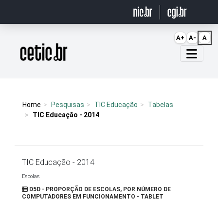
Ir para o conteúdo
A+
A-
A
Página inicial
Home
Pesquisas
TIC Educação
Tabelas
TIC Educação - 2014
TIC Educação - 2014
Escolas
D5D - PROPORÇÃO DE ESCOLAS, POR NÚMERO DE
COMPUTADORES EM FUNCIONAMENTO - TABLET