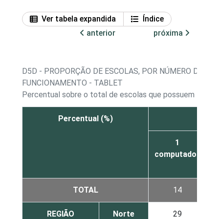
Ver tabela expandida
Índice
anterior
próxima
D5D - PROPORÇÃO DE ESCOLAS, POR NÚMERO DE C
FUNCIONAMENTO - TABLET
Percentual sobre o total de escolas que possuem table
Percentual (%)
1
computador
c
TOTAL
14
REGIÃO
Norte
29