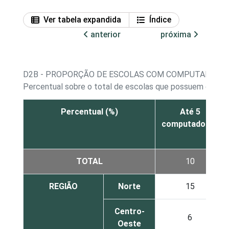
Ver tabela expandida
Índice
anterior
próxima
D2B - PROPORÇÃO DE ESCOLAS COM COMPUTADOR,
Percentual sobre o total de escolas que possuem comp
Percentual (%)
Até 5
computadores
TOTAL
10
REGIÃO
Norte
15
Centro-
6
Oeste