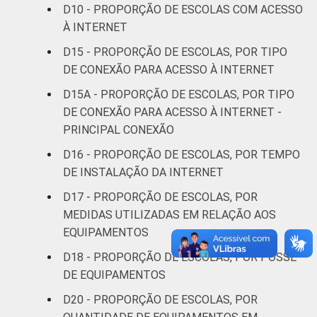
D10 - PROPORÇÃO DE ESCOLAS COM ACESSO
À INTERNET
D15 - PROPORÇÃO DE ESCOLAS, POR TIPO
DE CONEXÃO PARA ACESSO À INTERNET
D15A - PROPORÇÃO DE ESCOLAS, POR TIPO
DE CONEXÃO PARA ACESSO À INTERNET -
PRINCIPAL CONEXÃO
D16 - PROPORÇÃO DE ESCOLAS, POR TEMPO
DE INSTALAÇÃO DA INTERNET
D17 - PROPORÇÃO DE ESCOLAS, POR
MEDIDAS UTILIZADAS EM RELAÇÃO AOS
EQUIPAMENTOS
D18 - PROPORÇÃO DE ESCOLAS, POR POSSE
DE EQUIPAMENTOS
D20 - PROPORÇÃO DE ESCOLAS, POR