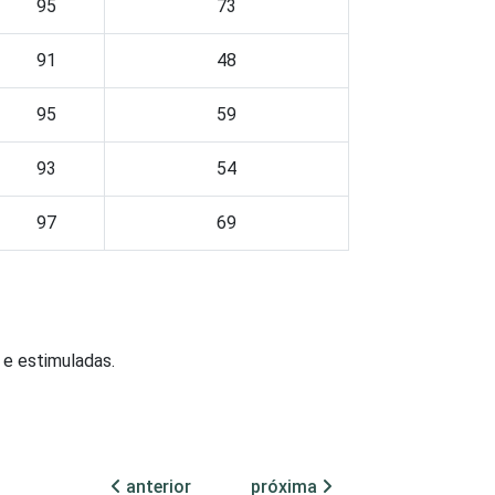
95
73
91
48
95
59
93
54
97
69
 e estimuladas.
anterior
próxima