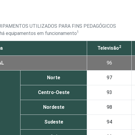
UIPAMENTOS UTILIZADOS PARA FINS PEDAGÓGICOS
1
e há equipamentos em funcionamento
2
a
Televisão
AL
96
Norte
97
Centro-Oeste
93
Nordeste
98
Sudeste
94