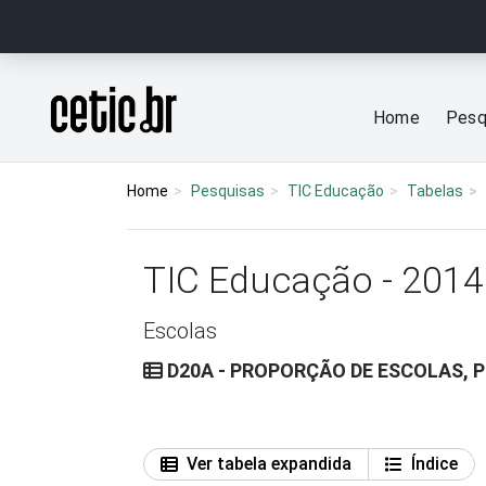
Ir para o conteúdo
Página inicial
Home
Pesq
Home
Pesquisas
TIC Educação
Tabelas
TIC Educação - 2014
Escolas
D20A - PROPORÇÃO DE ESCOLAS, 
Ver tabela expandida
Índice