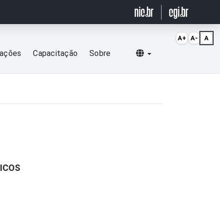
A+
A-
A
Selecionar idioma
cações
Capacitação
Sobre
GICOS