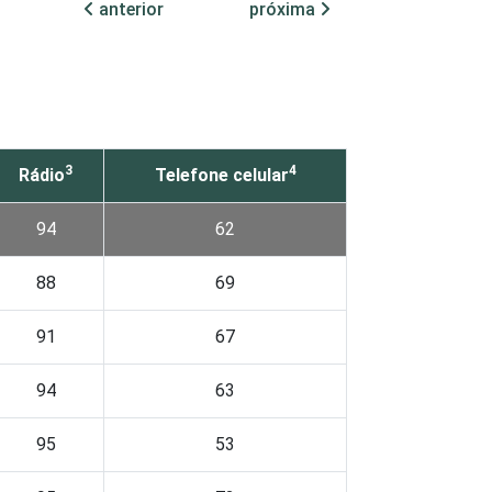
anterior
próxima
3
4
Rádio
Telefone celular
94
62
88
69
91
67
94
63
95
53