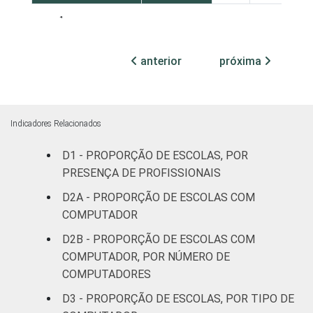
1
Base: 903 escolas que possuem
computador. Dados coletados entre
setembro de 2014 e março de 2015.
anterior
próxima
Fonte: NIC.br - set 2014 / mar 2015
Indicadores Relacionados
D1 - PROPORÇÃO DE ESCOLAS, POR
PRESENÇA DE PROFISSIONAIS
D2A - PROPORÇÃO DE ESCOLAS COM
COMPUTADOR
D2B - PROPORÇÃO DE ESCOLAS COM
COMPUTADOR, POR NÚMERO DE
COMPUTADORES
D3 - PROPORÇÃO DE ESCOLAS, POR TIPO DE