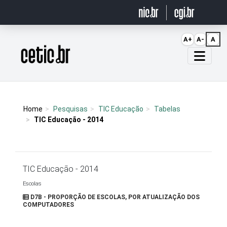
Ir para o conteúdo
A+
A-
A
Página inicial
Home
Pesquisas
TIC Educação
Tabelas
TIC Educação - 2014
TIC Educação - 2014
Escolas
D7B - PROPORÇÃO DE ESCOLAS, POR ATUALIZAÇÃO DOS
COMPUTADORES