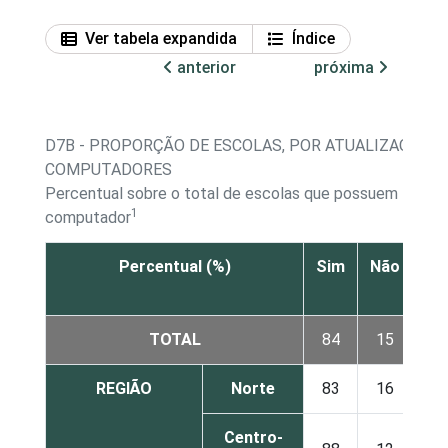
Ver tabela expandida
Índice
anterior
próxima
D7B - PROPORÇÃO DE ESCOLAS, POR ATUALIZAÇÃO 
COMPUTADORES
Percentual sobre o total de escolas que possuem
1
computador
Percentual (%)
Sim
Não
Nã
sa
TOTAL
84
15
1
REGIÃO
Norte
83
16
1
Centro-