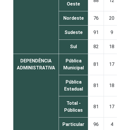
88
12
0
Oeste
Nordeste
76
20
3
Sudeste
91
9
1
Sul
82
18
0
DEPENDÊNCIA
Pública
81
17
2
ADMINISTRATIVA
Municipal
Pública
81
18
1
Estadual
Total -
81
17
2
Públicas
Particular
96
4
0