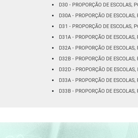
D30 - PROPORÇÃO DE ESCOLAS, 
D30A - PROPORÇÃO DE ESCOLAS
D31 - PROPORÇÃO DE ESCOLAS, 
D31A - PROPORÇÃO DE ESCOLAS,
D32A - PROPORÇÃO DE ESCOLAS
D32B - PROPORÇÃO DE ESCOLAS,
D32D - PROPORÇÃO DE ESCOLAS,
D33A - PROPORÇÃO DE ESCOLAS,
D33B - PROPORÇÃO DE ESCOLAS,