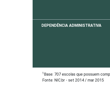
DEPENDÊNCIA ADMINISTRATIVA
1
Base: 707 escolas que possuem compu
Fonte: NIC.br - set 2014 / mar 2015