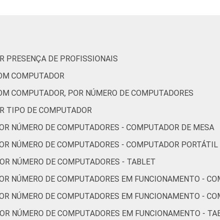
OR PRESENÇA DE PROFISSIONAIS
COM COMPUTADOR
COM COMPUTADOR, POR NÚMERO DE COMPUTADORES
OR TIPO DE COMPUTADOR
 POR NÚMERO DE COMPUTADORES - COMPUTADOR DE MESA
 POR NÚMERO DE COMPUTADORES - COMPUTADOR PORTÁTIL
POR NÚMERO DE COMPUTADORES - TABLET
 POR NÚMERO DE COMPUTADORES EM FUNCIONAMENTO - C
 POR NÚMERO DE COMPUTADORES EM FUNCIONAMENTO - C
 POR NÚMERO DE COMPUTADORES EM FUNCIONAMENTO - TA