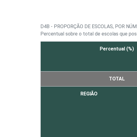
D4B - PROPORÇÃO DE ESCOLAS, POR NÚ
Percentual sobre o total de escolas que po
Percentual (%)
TOTAL
REGIÃO