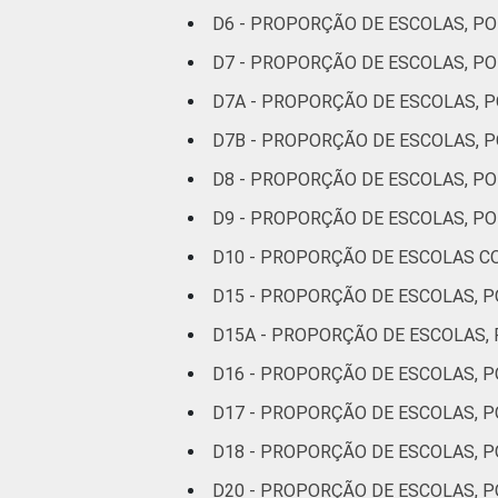
D6 - PROPORÇÃO DE ESCOLAS, 
D7 - PROPORÇÃO DE ESCOLAS, 
D7A - PROPORÇÃO DE ESCOLAS,
D7B - PROPORÇÃO DE ESCOLAS,
D8 - PROPORÇÃO DE ESCOLAS, 
D9 - PROPORÇÃO DE ESCOLAS, P
D10 - PROPORÇÃO DE ESCOLAS C
D15 - PROPORÇÃO DE ESCOLAS, P
D15A - PROPORÇÃO DE ESCOLAS, 
D16 - PROPORÇÃO DE ESCOLAS, 
D17 - PROPORÇÃO DE ESCOLAS, 
D18 - PROPORÇÃO DE ESCOLAS, 
D20 - PROPORÇÃO DE ESCOLAS,