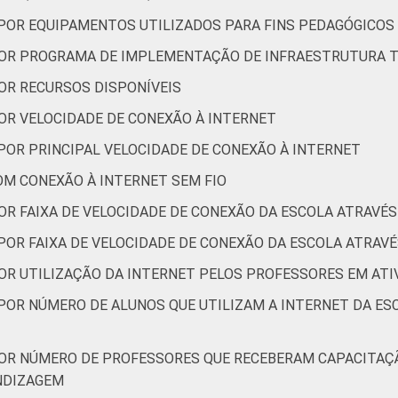
 POR EQUIPAMENTOS UTILIZADOS PARA FINS PEDAGÓGICOS
 POR PROGRAMA DE IMPLEMENTAÇÃO DE INFRAESTRUTURA 
POR RECURSOS DISPONÍVEIS
POR VELOCIDADE DE CONEXÃO À INTERNET
POR PRINCIPAL VELOCIDADE DE CONEXÃO À INTERNET
OM CONEXÃO À INTERNET SEM FIO
OR FAIXA DE VELOCIDADE DE CONEXÃO DA ESCOLA ATRAVÉS
POR FAIXA DE VELOCIDADE DE CONEXÃO DA ESCOLA ATRAVÉ
POR UTILIZAÇÃO DA INTERNET PELOS PROFESSORES EM AT
 POR NÚMERO DE ALUNOS QUE UTILIZAM A INTERNET DA ES
POR NÚMERO DE PROFESSORES QUE RECEBERAM CAPACITAÇ
NDIZAGEM