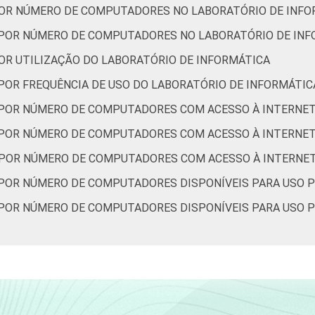
POR NÚMERO DE COMPUTADORES NO LABORATÓRIO DE INFO
, POR NÚMERO DE COMPUTADORES NO LABORATÓRIO DE IN
POR UTILIZAÇÃO DO LABORATÓRIO DE INFORMÁTICA
 POR FREQUÊNCIA DE USO DO LABORATÓRIO DE INFORMÁTIC
, POR NÚMERO DE COMPUTADORES COM ACESSO À INTERNE
 POR NÚMERO DE COMPUTADORES COM ACESSO À INTERNE
 POR NÚMERO DE COMPUTADORES COM ACESSO À INTERNET
 POR NÚMERO DE COMPUTADORES DISPONÍVEIS PARA USO 
 POR NÚMERO DE COMPUTADORES DISPONÍVEIS PARA USO 