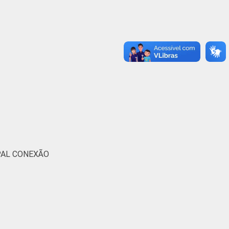
PAL CONEXÃO