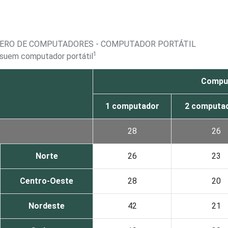
MERO DE COMPUTADORES - COMPUTADOR PORTÁTIL
1
ssuem computador portátil
Comput
1 computador
2 computa
28
26
Norte
26
23
Centro-Oeste
28
20
Nordeste
42
21