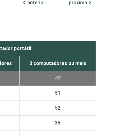
anterior
próxima
ador portátil
dores
3 computadores ou mais
47
51
52
38