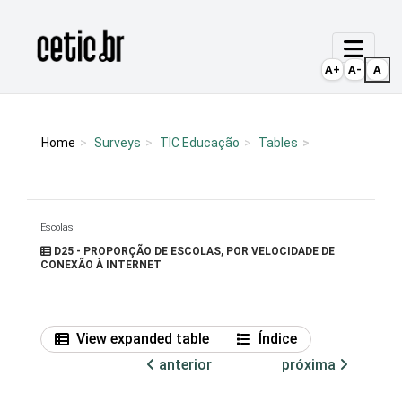
Ir para o conteúdo
Página inicial
A+
A-
A
Home
Surveys
TIC Educação
Tables
Escolas
D25 - PROPORÇÃO DE ESCOLAS, POR VELOCIDADE DE
CONEXÃO À INTERNET
View expanded table
Índice
anterior
próxima