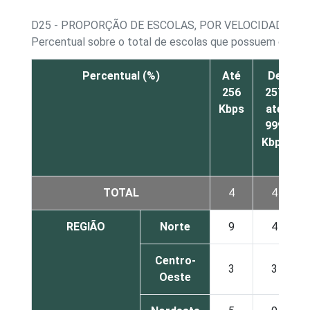
D25 - PROPORÇÃO DE ESCOLAS, POR VELOCIDADE DE
Percentual sobre o total de escolas que possuem conexã
Percentual (%)
Até
De
256
257
Kbps
até
999
Kbps
TOTAL
4
4
REGIÃO
Norte
9
4
Centro-
3
3
Oeste