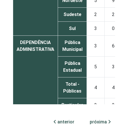
Nordeste
5
9
Sudeste
2
2
Sul
3
0
DEPENDÊNCIA
Pública
3
6
ADMINISTRATIVA
Municipal
Pública
5
3
Estadual
Total -
4
4
Públicas
Particular
2
2
1
Base: 841 escolas que possuem conexão à
anterior
próxima
Internet. Respostas múltiplas e estimuladas.