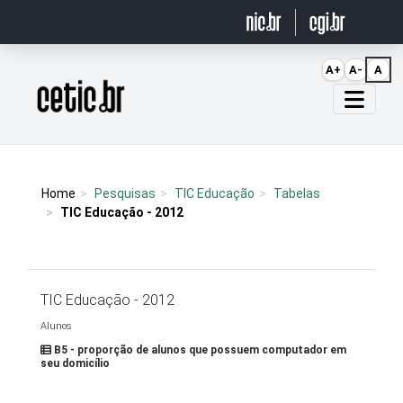
Ir para o conteúdo
A+
A-
A
Página inicial
Home
Pesquisas
TIC Educação
Tabelas
TIC Educação - 2012
TIC Educação - 2012
Alunos
B5 - proporção de alunos que possuem computador em
seu domicílio