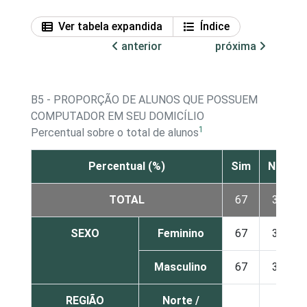
Ver tabela expandida
Índice
anterior
próxima
B5 - PROPORÇÃO DE ALUNOS QUE POSSUEM
COMPUTADOR EM SEU DOMICÍLIO
1
Percentual sobre o total de alunos
Percentual (%)
Sim
Não
TOTAL
67
33
SEXO
Feminino
67
33
Masculino
67
33
REGIÃO
Norte /