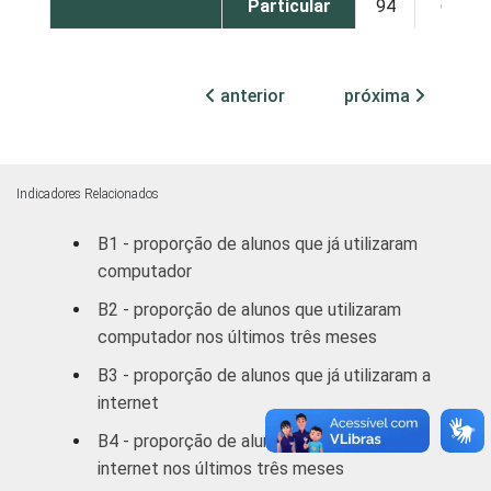
Particular
94
6
SÉRIE
4ª série / 5º
ano do
anterior
próxima
57
43
Ensino
Fundamental
8ª série / 9º
Indicadores Relacionados
ano do
72
28
B1 - proporção de alunos que já utilizaram
Ensino
computador
Fundamental
B2 - proporção de alunos que utilizaram
2º ano do
computador nos últimos três meses
Ensino
72
28
B3 - proporção de alunos que já utilizaram a
Médio
internet
1
Base: 8 332 alunos. Dados coletados entre
B4 - proporção de alunos que utilizaram a
setembro e dezembro de 2012.
internet nos últimos três meses
Fonte: NIC.br - set/dez 2012