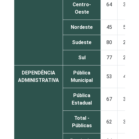
Centro-
64
36
Oeste
Nordeste
45
55
Sudeste
80
20
Sul
77
23
DEPENDÊNCIA
Pública
53
47
ADMINISTRATIVA
Municipal
Pública
67
33
Estadual
Total -
62
38
Públicas