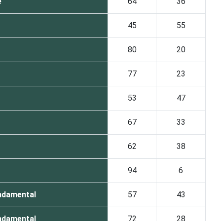
e
64
36
45
55
80
20
77
23
53
47
67
33
62
38
94
6
undamental
57
43
undamental
72
28