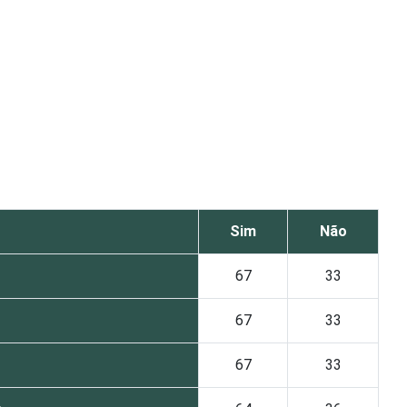
Sim
Não
67
33
67
33
67
33